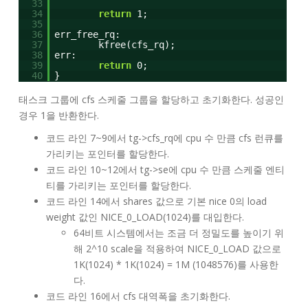
33
34
return
1;
35
36
err_free_rq:
37
kfree(cfs_rq);
38
err:
39
return
0;
40
}
태스크 그룹에 cfs 스케줄 그룹을 할당하고 초기화한다. 성공인
경우 1을 반환한다.
코드 라인 7~9에서 tg->cfs_rq에 cpu 수 만큼 cfs 런큐를
가리키는 포인터를 할당한다.
코드 라인 10~12에서 tg->se에 cpu 수 만큼 스케줄 엔티
티를 가리키는 포인터를 할당한다.
코드 라인 14에서 shares 값으로 기본 nice 0의 load
weight 값인 NICE_0_LOAD(1024)를 대입한다.
64비트 시스템에서는 조금 더 정밀도를 높이기 위
해 2^10 scale을 적용하여 NICE_0_LOAD 값으로
1K(1024) * 1K(1024) = 1M (1048576)를 사용한
다.
코드 라인 16에서 cfs 대역폭을 초기화한다.