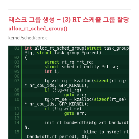
태스크 그룹 생성 – (3) RT 스케줄 그룹 할당
alloc_rt_sched_group()
kernel/sched/core.c
01
int
alloc_rt_sched_group(
struct
task_group
*tg,
struct
task_group *parent)
02
{
03
struct
rt_rq *rt_rq;
04
struct
sched_rt_entity *rt_se;
05
int
i;
06
07
tg->rt_rq = kzalloc(
sizeof
(rt_rq)
* nr_cpu_ids, GFP_KERNEL);
08
if
(!tg->rt_rq)
09
goto
err;
10
tg->rt_se = kzalloc(
sizeof
(rt_se)
* nr_cpu_ids, GFP_KERNEL);
11
if
(!tg->rt_se)
12
goto
err;
13
14
init_rt_bandwidth(&tg->rt_bandwidt
h,
15
ktime_to_ns(def_rt
_bandwidth.rt_period), 0);