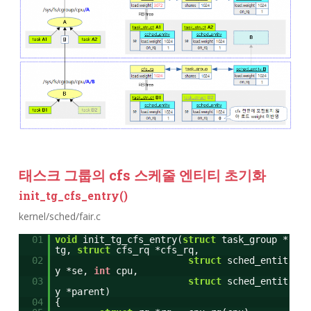
태스크 그룹의 cfs 스케줄 엔티티 초기화
init_tg_cfs_entry()
kernel/sched/fair.c
01
void
init_tg_cfs_entry(
struct
task_group *
tg,
struct
cfs_rq *cfs_rq,
02
struct
sched_entit
y *se,
int
cpu,
03
struct
sched_entit
y *parent)
04
{