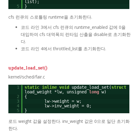
list);
5
}
cfs 런큐의 스로틀링 runtime을 초기화한다.
코드 라인 3에서 cfs 런큐의 runtime_enabled 값에 0을
대입하여 cfs 대역폭의 런타임 산출을 disable로 초기화한
다.
코드 라인 4에서 throttled_list를 초기화한다.
update_load_set()
kernel/sched/fair.c
1
static
inline
void
update_load_set(
struct
load_weight *lw, unsigned
long
w)
2
{
3
lw->weight = w;
4
lw->inv_weight = 0;
5
}
로드 weight 값을 설정한다. inv_weight 값은 0으로 일단 초기화
한다.