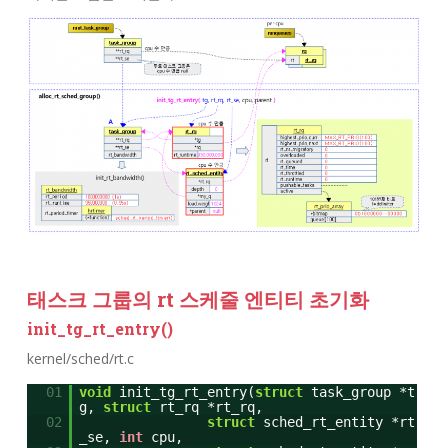
태스크 그룹의 rt 스케줄 엔티티 초기화
init_tg_rt_entry()
kernel/sched/rt.c
01
void
init_tg_rt_entry(
struct
task_group *t
g,
struct
rt_rq *rt_rq,
02
struct
sched_rt_entity *rt
_se,
int
cpu,