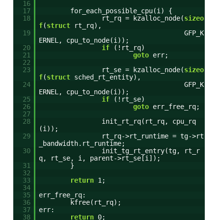
16
17
for_each_possible_cpu(i) {
18
rt_rq = kzalloc_node(
sizeo
f
(
struct
rt_rq),
19
GFP_K
ERNEL, cpu_to_node(i));
20
if
(!rt_rq)
21
goto
err;
22
23
rt_se = kzalloc_node(
sizeo
f
(
struct
sched_rt_entity),
24
GFP_K
ERNEL, cpu_to_node(i));
25
if
(!rt_se)
26
goto
err_free_rq;
27
28
init_rt_rq(rt_rq, cpu_rq
(i));
29
rt_rq->rt_runtime = tg->rt
_bandwidth.rt_runtime;
30
init_tg_rt_entry(tg, rt_r
q, rt_se, i, parent->rt_se[i]);
31
}
32
33
return
1;
34
35
err_free_rq:
36
kfree(rt_rq);
37
err:
38
return
0;