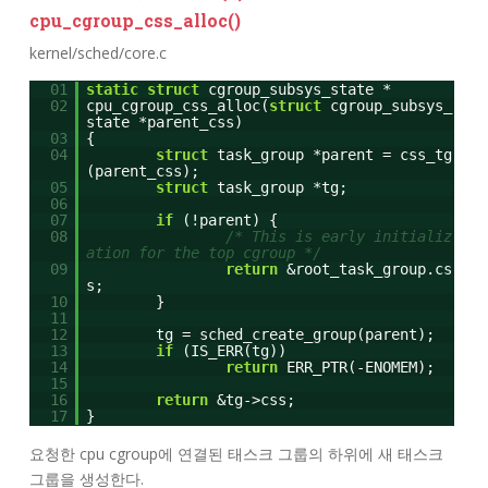
cpu_cgroup_css_alloc()
kernel/sched/core.c
01
static
struct
cgroup_subsys_state *
02
cpu_cgroup_css_alloc(
struct
cgroup_subsys_
state *parent_css)
03
{
04
struct
task_group *parent = css_tg
(parent_css);
05
struct
task_group *tg;
06
07
if
(!parent) {
08
/* This is early initializ
ation for the top cgroup */
09
return
&root_task_group.cs
s;
10
}
11
12
tg = sched_create_group(parent);
13
if
(IS_ERR(tg))
14
return
ERR_PTR(-ENOMEM);
15
16
return
&tg->css;
17
}
요청한 cpu cgroup에 연결된 태스크 그룹의 하위에 새 태스크
그룹을 생성한다.