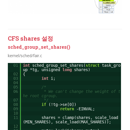
CFS shares 설정
sched_group_set_shares()
kernel/sched/fair.c
01
int
sched_group_set_shares(
struct
task_gro
up *tg, unsigned
long
shares)
02
{
03
int
i;
04
05
/*
06
* We can't change the weight of t
he root cgroup.
07
*/
08
if
(!tg->se[0])
09
return
-EINVAL;
10
11
shares = clamp(shares, scale_load
(MIN_SHARES), scale_load(MAX_SHARES));
12