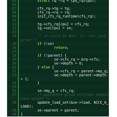
05
struct
rq *rq = cpu_rq(cpu);
06
07
cfs_rq->tg = tg;
08
cfs_rq->rq = rq;
09
init_cfs_rq_runtime(cfs_rq);
10
11
tg->cfs_rq[cpu] = cfs_rq;
12
tg->se[cpu] = se;
13
14
/* se could be NULL for root_task_
group */
15
if
(!se)
16
return
;
17
18
if
(!parent) {
19
se->cfs_rq = &rq->cfs;
20
se->depth = 0;
21
}
else
{
22
se->cfs_rq = parent->my_q;
23
se->depth = parent->depth
+ 1;
24
}
25
26
se->my_q = cfs_rq;
27
/* guarantee group entities always
have weight */
28
update_load_set(&se->load, NICE_0_
LOAD);
29
se->parent = parent;
30
}