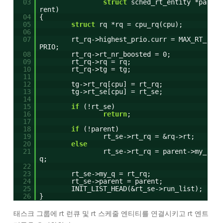
03
struct
sched_rt_entity *pa
rent)
04
{
05
struct
rq *rq = cpu_rq(cpu);
06
07
rt_rq->highest_prio.curr = MAX_RT_
PRIO;
08
rt_rq->rt_nr_boosted = 0;
09
rt_rq->rq = rq;
10
rt_rq->tg = tg;
11
12
tg->rt_rq[cpu] = rt_rq;
13
tg->rt_se[cpu] = rt_se;
14
15
if
(!rt_se)
16
return
;
17
18
if
(!parent)
19
rt_se->rt_rq = &rq->rt;
20
else
21
rt_se->rt_rq = parent->my_
q;
22
23
rt_se->my_q = rt_rq;
24
rt_se->parent = parent;
25
INIT_LIST_HEAD(&rt_se->run_list);
26
}
태스크 그룹에 rt 런큐 및 rt 스케줄 엔티티를 연결시키고 rt 엔트