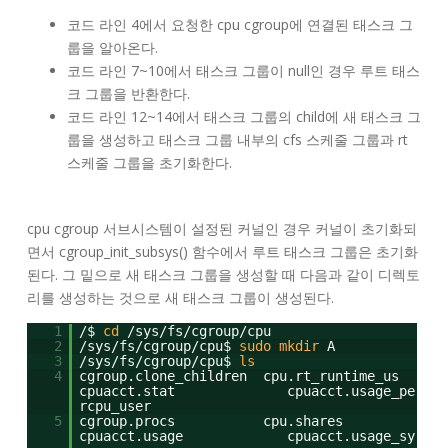
코드 라인 4에서 요청한 cpu cgroup에 연결된 태스크 그
룹을 알아온다.
코드 라인 7~10에서 태스크 그룹이 null인 경우 루트 태스
크 그룹을 반환한다.
코드 라인 12~14에서 태스크 그룹의 child에 새 태스크 그
룹을 생성하고 태스크 그룹 내부의 cfs 스케줄 그룹과 rt
스케줄 그룹을 초기화한다.
cpu cgroup 서브시스템이 설정된 커널인 경우 커널이 초기화되
면서 cgroup_init_subsys() 함수에서 루트 태스크 그룹은 초기화
된다. 그 밑으로 새 태스크 그룹을 생성할 때 다음과 같이 디렉토
리를 생성하는 것으로 새 태스크 그룹이 생성된다.
1
/$
cd
/sys/fs/cgroup/cpu
2
/sys/fs/cgroup/cpu
$
sudo
mkdir
A
3
/sys/fs/cgroup/cpu
$
ls
4
cgroup.clone_children cpu.rt_runtime_us
cpuacct.stat cpuacct.usage_pe
rcpu_user
5
cgroup.procs cpu.shares
cpuacct.usage cpuacct.usage_sy