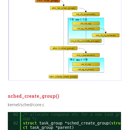
sched_create_group()
kernel/sched/core.c
01
/* allocate runqueue etc for a new task gr
oup */
02
struct
task_group *sched_create_group(
stru
ct
task_group *parent)