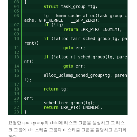
03
{
04
struct
task_group *tg;
05
06
tg = kmem_cache_alloc(task_group_c
ache, GFP_KERNEL | __GFP_ZERO);
07
if
(!tg)
08
return
ERR_PTR(-ENOMEM);
09
10
if
(!alloc_fair_sched_group(tg, pa
rent))
11
goto
err;
12
13
if
(!alloc_rt_sched_group(tg, pare
nt))
14
goto
err;
15
16
alloc_uclamp_sched_group(tg, paren
t);
17
18
return
tg;
19
20
err:
21
sched_free_group(tg);
22
return
ERR_PTR(-ENOMEM);
23
}
요청한 cpu cgroup의 child에 태스크 그룹을 생성하고 그 태스
크 그룹에 cfs 스케줄 그룹과 rt 스케줄 그룹을 할당하고 초기화
한다.