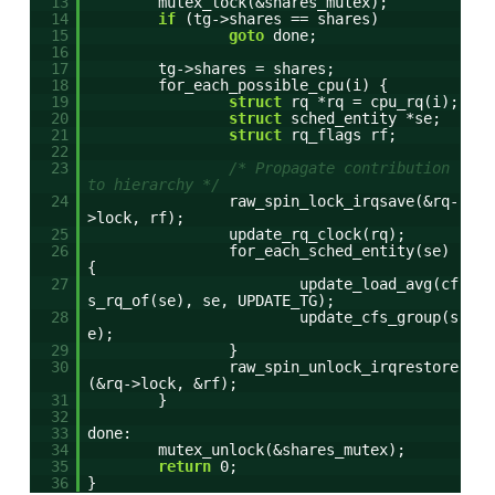
13
mutex_lock(&shares_mutex);
14
if
(tg->shares == shares)
15
goto
done;
16
17
tg->shares = shares;
18
for_each_possible_cpu(i) {
19
struct
rq *rq = cpu_rq(i);
20
struct
sched_entity *se;
21
struct
rq_flags rf;
22
23
/* Propagate contribution
to hierarchy */
24
raw_spin_lock_irqsave(&rq-
>lock, rf);
25
update_rq_clock(rq);
26
for_each_sched_entity(se)
{
27
update_load_avg(cf
s_rq_of(se), se, UPDATE_TG);
28
update_cfs_group(s
e);
29
}
30
raw_spin_unlock_irqrestore
(&rq->lock, &rf);
31
}
32
33
done:
34
mutex_unlock(&shares_mutex);
35
return
0;
36
}