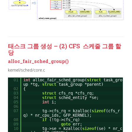
태스크 그룹 생성 – (2) CFS 스케줄 그룹 할
당
alloc_fair_sched_group()
kernel/sched/core.c
01
int
alloc_fair_sched_group(
struct
task_gro
up *tg,
struct
task_group *parent)
02
{
03
struct
cfs_rq *cfs_rq;
04
struct
sched_entity *se;
05
int
i;
06
07
tg->cfs_rq = kzalloc(
sizeof
(cfs_r
q) * nr_cpu_ids, GFP_KERNEL);
08
if
(!tg->cfs_rq)
09
goto
err;
10
tg->se = kzalloc(
sizeof
(se) * nr_c