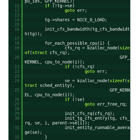
pu_ids, GFP_KERNEL);
11
if
(!tg->se)
12
goto
err;
13
14
tg->shares = NICE_0_LOAD;
15
16
init_cfs_bandwidth(tg_cfs_bandwidt
h(tg));
17
18
for_each_possible_cpu(i) {
19
cfs_rq = kzalloc_node(
size
of
(
struct
cfs_rq),
20
GFP_
KERNEL, cpu_to_node(i));
21
if
(!cfs_rq)
22
goto
err;
23
24
se = kzalloc_node(
sizeof
(
s
truct
sched_entity),
25
GFP_KERN
EL, cpu_to_node(i));
26
if
(!se)
27
goto
err_free_rq;
28
29
init_cfs_rq(cfs_rq);
30
init_tg_cfs_entry(tg, cfs_
rq, se, i, parent->se[i]);
31
init_entity_runnable_avera
ge(se);
32
}