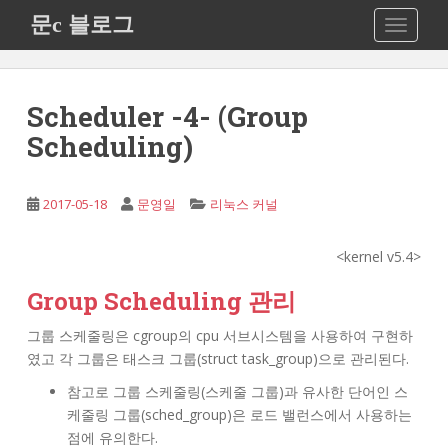
S
문c 블로그
TOGGLE
k
i
p
t
Scheduler -4- (Group
o
Scheduling)
m
a
i
2017-05-18
문영일
리눅스 커널
n
c
<kernel v5.4>
o
n
Group Scheduling 관리
t
e
그룹 스케줄링은 cgroup의 cpu 서브시스템을 사용하여 구현하
n
였고 각 그룹은 태스크 그룹(struct task_group)으로 관리된다.
t
참고로 그룹 스케줄링(스케줄 그룹)과 유사한 단어인 스
케줄링 그룹(sched_group)은 로드 밸런스에서 사용하는
점에 유의한다.