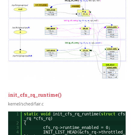
init_cfs_rq_runtime()
kernel/sched/fair.c
1
static
void
init_cfs_rq_runtime(
struct
cfs
_rq *cfs_rq)
2
{
3
cfs_rq->runtime_enabled = 0;
4
INIT_LIST_HEAD(&cfs_rq->throttled_