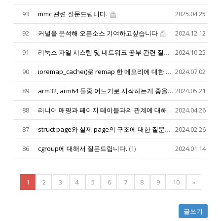
93
mmc 관련 질문드립니다.
2025.04.25
92
커널을 분석해 오픈소스 기여하고싶습니다
(2)
2024.12.12
91
리눅스 파일 시스템 및 네트워크 공부 관련 질문입니다.
2024.10.25
(1)
90
ioremap_cache()로 remap 한 메모리에 대한 cache coherency 처리 관련
2024.07.02
89
arm32, arm64 둘중 어느거로 시작하는게 좋을지 여쭤보고싶습니다.
2024.05.21
88
리니어 매핑과 페이지 테이블과의 관계에 대해서 질문드립니다.
2024.04.26
(
87
struct page와 실제 page의 구조에 대한 질문입니다
2024.02.26
(1)
86
cgroup에 대해서 질문드립니다.
(1)
2024.01.14
1
2
3
4
5
6
7
8
9
10
»
글쓰기