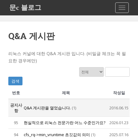
S
문c 블로그
TOGGLE
k
i
p
t
Q&A 게시판
o
m
a
리눅스 커널에 대한 Q&A 게시판 입니다. (비밀글 체크는 꼭 필
i
요한 경우에만)
n
c
o
검색
n
번호
제목
작성일
t
e
공지사
Q&A 게시판을 열었습니다.
(1)
2016.06.15
n
항
t
95
현실적으로 리눅스 전문가란 어느 수준인가요?
2026.01.23
94
cfs_rq->min_vruntime 초깃값의 의미
(1)
2025.07.16