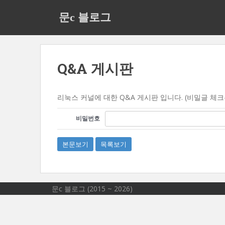
S
문c 블로그
k
i
p
t
o
Q&A 게시판
m
a
리눅스 커널에 대한 Q&A 게시판 입니다. (비밀글 체
i
n
비밀번호
c
o
n
본문보기
목록보기
t
e
n
문c 블로그 (2015 ~ 2026)
t