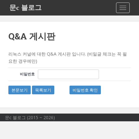
S
문c 블로그
TOGGLE
k
i
p
t
Q&A 게시판
o
m
a
리눅스 커널에 대한 Q&A 게시판 입니다. (비밀글 체크는 꼭 필
i
요한 경우에만)
n
비밀번호
c
o
n
본문보기
목록보기
비밀번호 확인
t
e
n
t
문c 블로그 (2015 ~ 2026)