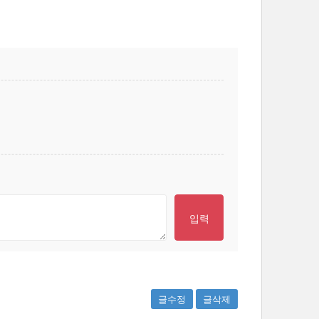
글수정
글삭제