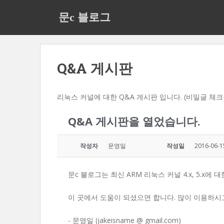
S
문c 블로그
k
i
p
t
o
Q&A 게시판
m
a
리눅스 커널에 대한 Q&A 게시판 입니다. (비밀글 체
i
n
Q&A 게시판을 열었습니다.
c
o
n
작성자
문영일
작성일
2016-06-1
t
e
문c 블로그는 최신 ARM 리눅스 커널 4.x, 5.x에
n
t
이 곳에서 도움이 되셨으면 합니다. 많이 이용하시
- 문영일 (jakeisname @ gmail.com)