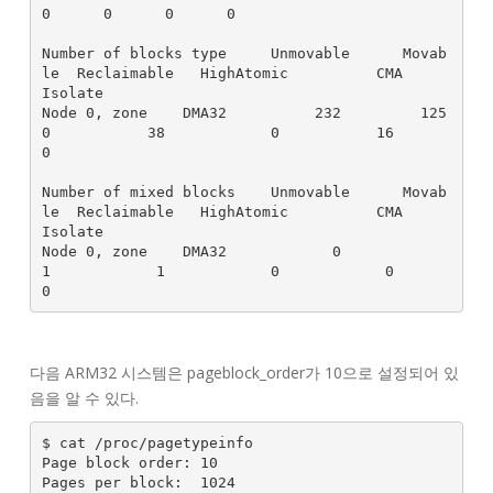
0      0      0      0

Number of blocks type     Unmovable      Movab
le  Reclaimable   HighAtomic          CMA      
Isolate

Node 0, zone    DMA32          232         125
0           38            0           16            
0

Number of mixed blocks    Unmovable      Movab
le  Reclaimable   HighAtomic          CMA      
Isolate

Node 0, zone    DMA32            0            
1            1            0            0            
다음 ARM32 시스템은 pageblock_order가 10으로 설정되어 있
음을 알 수 있다.
$ cat /proc/pagetypeinfo

Page block order: 10

Pages per block:  1024
