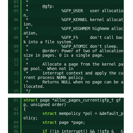
03
*
04
* @gfp:
05
* %GFP_USER user allocatio
n,
06
* %GFP_KERNEL kernel allocat
ion,
07
* %GFP_HIGHMEM highmem alloc
ation,
08
* %GFP_FS don't call bac
k into a file system.
09
* %GFP_ATOMIC don't sleep.
10
* @order: Power of two of allocation
size in pages. 0 is a single page.
11
*
12
* Allocate a page from the kernel pa
ge pool. When not in
13
* interrupt context and apply the cu
rrent process NUMA policy.
14
* Returns NULL when no page can be a
llocated.
15
*/
01
struct
page *alloc_pages_current(gfp_t gf
p, unsigned order)
02
{
03
struct
mempolicy *pol = &default_p
olicy;
04
struct
page *page;
05
06
if
(!in_interrupt() && !(gfp & __G