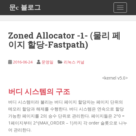
S
문c 블로그
TOGGLE
k
i
p
t
Zoned Allocator -1- (물리 페
o
이지 할당-Fastpath)
m
a
i
2016-06-24
문영일
리눅스 커널
n
c
<kernel v5.0>
o
n
버디 시스템의 구조
t
e
버디 시스템이라 불리는 버디 페이지 할당자는 페이지 단위의
n
메모리 할당과 해제를 수행한다. 버디 시스템은 연속으로 할당
t
가능한 페이지를 2의 승수 단위로 관리한다. 페이지들은 2^0 =
1페이지부터 2^(MAX_ORDER – 1)까지 각 order 슬롯으로 나누
어 관리한다.