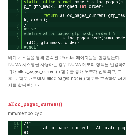
2
static
inline
struct
page * alloc_pages(gf
p_t gfp_mask, unsigned
int
order)
3
{
4
return
alloc_pages_current(gfp_mas
k, order);
5
}
6
#else
7
#define alloc_pages(gfp_mask, order) \
8
alloc_pages_node(numa_node
_id(), gfp_mask, order)
9
#endif
버디 시스템을 통해
연속된
2^order 페이지들을 할당받는다.
NUMA 시스템을 사용하는 경우 NUMA 메모리 정책을 반영하기
위해 alloc_pages_current( ) 함수를 통해 노드가 선택되고, 그
후 그 함수 내부에서 alloc_pages_node( ) 함수를 호출하여 페이
지를 할당받는다.
alloc_pages_current()
mm/mempolicy.c
01
/**
02
* alloc_pages_current - Allocate pag
es.