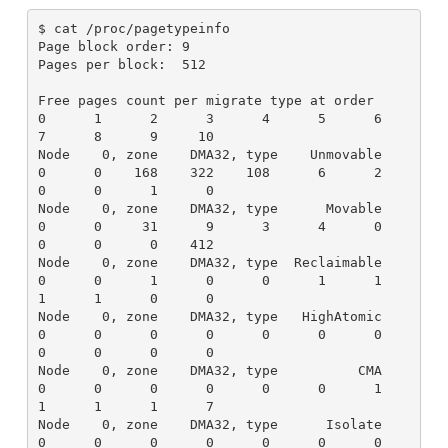
$ cat /proc/pagetypeinfo

Page block order: 9

Pages per block:  512

Free pages count per migrate type at order       
0      1      2      3      4      5      6      
7      8      9     10

Node    0, zone    DMA32, type    Unmovable      
0      0    168    322    108      6      2      
0      0      1      0

Node    0, zone    DMA32, type      Movable      
0      0     31      9      3      4      0      
0      0      0    412

Node    0, zone    DMA32, type  Reclaimable      
0      0      1      0      0      1      1      
1      1      0      0

Node    0, zone    DMA32, type   HighAtomic      
0      0      0      0      0      0      0      
0      0      0      0

Node    0, zone    DMA32, type          CMA      
0      0      0      0      0      0      1      
1      1      1      7

Node    0, zone    DMA32, type      Isolate      
0      0      0      0      0      0      0      