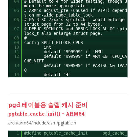
04
# Default to 4 for wider testing, though 8
might be more appropriate.
05
# ARM's adjust_pte (unused if VIPT) depend
s on mm-wide page_table_lock.
06
# PA-RISC 7xxx's spinlock_t would enlarge
struct page from 32 to 44 bytes.
07
# DEBUG_SPINLOCK and DEBUG_LOCK_ALLOC spin
lock_t also enlarge struct page.
08
#
09
config SPLIT_PTLOCK_CPUS
10
int
11
default "999999" if !MMU
12
default "999999" if ARM && !CPU_CA
CHE_VIPT
13
default "999999" if PARISC && !PA2
0
14
default "4"
pgd 테이블용 슬랩 캐시 준비
pgtable_cache_init() – ARM64
arch/arm64/include/asm/pgtable.h
1
#define pgtable_cache_init pgd_cache_