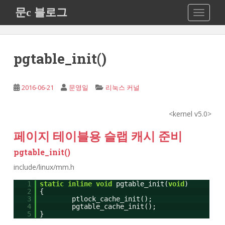
S
문c 블로그
TOGGLE
k
i
p
t
pgtable_init()
o
m
a
2016-06-21
문영일
리눅스 커널
i
n
<kernel v5.0>
c
o
페이지 테이블용 슬랩 캐시 준비
n
pgtable_init()
t
e
include/linux/mm.h
n
1
static
inline
void
pgtable_init(
void
)
t
2
{
3
ptlock_cache_init();
4
pgtable_cache_init();
5
}