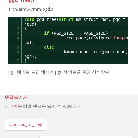
arch/arm64/mm/pgd.c
1
void
pgd_free(
struct
mm_struct *mm, pgd_t
*pgd)
2
{
3
if
(PGD_SIZE == PAGE_SIZE)
4
free_page((unsigned
long
)p
gd);
5
else
6
kmem_cache_free(pgd_cache,
pgd);
7
}
pgd 테이블 슬랩 캐시에 pgd 테이블을 할당 해제한다.
댓글 남기기
로그인
을 해야 댓글을 남길 수 있습니다.
percpu_init_late()
글 탐색