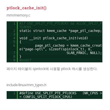
ptlock_cache_init()
mm/memory.c
1
#if USE_SPLIT_PTE_PTLOCKS && ALLOC_SPLIT_P
TLOCKS
2
static struct kmem_cache *page_ptl_cachep;
3
4
void __init ptlock_cache_init(void)
5
{
6
page_ptl_cachep = kmem_cache_creat
e("page->ptl", sizeof(spinlock_t), 0,
7
SLAB_PANIC, NULL);
8
}
9
#endif
페이지 테이블의 spinlock에 사용할 ptlock 캐시를 생성한다.
include/linux/mm_types.h
1
#define USE_SPLIT_PTE_PTLOCKS (NR_CPUS >
= CONFIG_SPLIT_PTLOCK_CPUS)