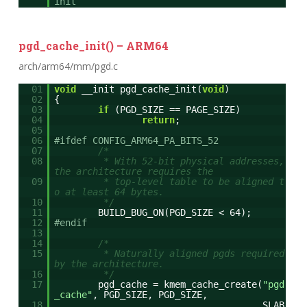
init
pgd_cache_init() – ARM64
arch/arm64/mm/pgd.c
01
void
__init pgd_cache_init(
void
)
02
{
03
if
(PGD_SIZE == PAGE_SIZE)
04
return
;
05
06
#ifdef CONFIG_ARM64_PA_BITS_52
07
/*
08
* With 52-bit physical addresses,
the architecture requires the
09
* top-level table to be aligned t
o at least 64 bytes.
10
*/
11
BUILD_BUG_ON(PGD_SIZE < 64);
12
#endif
13
14
/*
15
* Naturally aligned pgds required
by the architecture.
16
*/
17
pgd_cache = kmem_cache_create(
"pgd
_cache"
, PGD_SIZE, PGD_SIZE,
18
SLAB