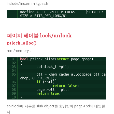
include/linux/mm_types.h
1
#define ALLOC_SPLIT_PTLOCKS (SPINLOCK_
SIZE > BITS_PER_LONG/8)
페이지 테이블 lock/unlock
ptlock_alloc()
mm/memory.c
01
bool
ptlock_alloc(
struct
page *page)
02
{
03
spinlock_t *ptl;
04
05
ptl = kmem_cache_alloc(page_ptl_ca
chep, GFP_KERNEL);
06
if
(!ptl)
07
return
false
;
08
page->ptl = ptl;
09
return
true
;
10
}
spinlock에 사용할 slub object를 할당받아 page->ptl에 대입한
다.