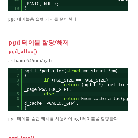
_PANIC, NULL);
19
}
pgd 테이블용 슬랩 캐시를 준비한다.
pgd 테이블 할당/해제
pgd_alloc()
arch/arm64/mm/pgd.c
1
pgd_t *pgd_alloc(
struct
mm_struct *mm)
2
{
3
if
(PGD_SIZE == PAGE_SIZE)
4
return
(pgd_t *)__get_free
_page(PGALLOC_GFP);
5
else
6
return
kmem_cache_alloc(pg
d_cache, PGALLOC_GFP);
7
}
pgd 테이블 슬랩 캐시를 사용하여 pgd 테이블을 할당한다.
pgd_free()