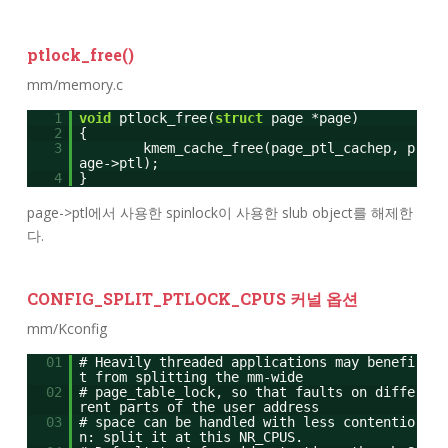
ptlock_free()
mm/memory.c
1
void
ptlock_free(
struct
page *page)
2
{
3
kmem_cache_free(page_ptl_cachep, p
age->ptl);
4
}
page->ptl에서 사용한 spinlock이 사용한 slub object를 해제한
다.
CONFIG_SPLIT_PTLOCK_CPUS 커널 옵션
mm/Kconfig
01
# Heavily threaded applications may benefi
t from splitting the mm-wide
02
# page_table_lock, so that faults on diffe
rent parts of the user address
03
# space can be handled with less contentio
n: split it at this NR_CPUS.