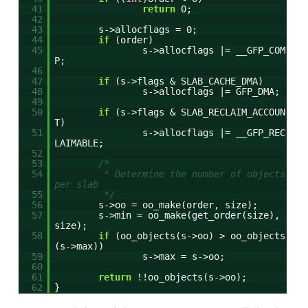
41
return
0;
42
43
s->allocflags = 0;
44
if
(order)
45
s->allocflags |= __GFP_COM
P;
46
47
if
(s->flags & SLAB_CACHE_DMA)
48
s->allocflags |= GFP_DMA;
49
50
if
(s->flags & SLAB_RECLAIM_ACCOUN
T)
51
s->allocflags |= __GFP_REC
LAIMABLE;
52
53
/*
54
* Determine the number of objects
per slab
55
*/
56
s->oo = oo_make(order, size);
57
s->min = oo_make(get_order(size),
size);
58
if
(oo_objects(s->oo) > oo_objects
(s->max))
59
s->max = s->oo;
60
61
return
!!oo_objects(s->oo);
62
}