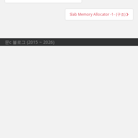
글 탐색
Slab Memory Allocator -1- (구조)
문c 블로그 (2015 ~ 2026)
문영일 (jakeisname @ gmail.com)