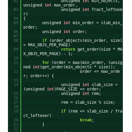
02
unsigned
int
min_objects,
unsigned
int
max_order,
03
unsigned
int
fract_leftove
r)
04
{
05
unsigned
int
min_order = slub_min_
order;
06
unsigned
int
order;
07
08
if
(order_objects(min_order, size)
> MAX_OBJS_PER_PAGE)
09
return
get_order(size * MA
X_OBJS_PER_PAGE) - 1;
10
11
for
(order = max(min_order, (unsig
ned
int
)get_order(min_objects * size));
12
order <= max_orde
r; order++) {
13
14
unsigned
int
slab_size =
(unsigned
int
)PAGE_SIZE << order;
15
unsigned
int
rem;
16
17
rem = slab_size % size;
18
19
if
(rem <= slab_size / fra
ct_leftover)
20
break
;
21
}
22