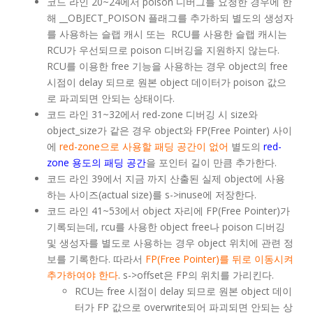
코드 라인 20~24에서 poison 디버그를 요청한 경우에 한
해 __OBJECT_POISON 플래그를 추가하되 별도의 생성자
를 사용하는 슬랩 캐시 또는 RCU를 사용한 슬랩 캐시는
RCU가 우선되므로 poison 디버깅을 지원하지 않는다.
RCU를 이용한 free 기능을 사용하는 경우 object의 free
시점이 delay 되므로 원본 object 데이터가 poison 값으
로 파괴되면 안되는 상태이다.
코드 라인 31~32에서 red-zone 디버깅 시 size와
object_size가 같은 경우 object와 FP(Free Pointer) 사이
에
red-zone으로 사용할 패딩 공간이 없어
별도의
red-
zone 용도의 패딩 공간
을 포인터 길이 만큼 추가한다.
코드 라인 39에서 지금 까지 산출된 실제 object에 사용
하는 사이즈(actual size)를 s->inuse에 저장한다.
코드 라인 41~53에서 object 자리에 FP(Free Pointer)가
기록되는데, rcu를 사용한 object free나 poison 디버깅
및 생성자를 별도로 사용하는 경우 object 위치에 관련 정
보를 기록한다. 따라서
FP(Free Pointer)를 뒤로 이동시켜
추가하여야 한다
. s->offset은 FP의 위치를 가리킨다.
RCU는 free 시점이 delay 되므로 원본 object 데이
터가 FP 값으로 overwrite되어 파괴되면 안되는 상