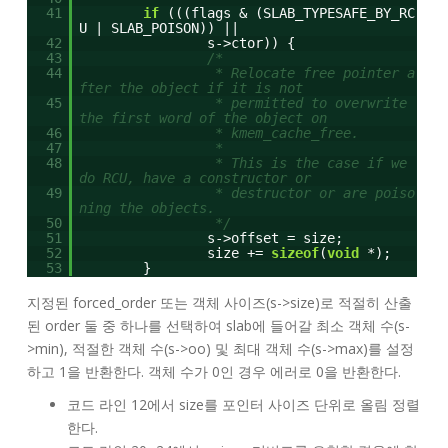
41
if
(((flags & (SLAB_TYPESAFE_BY_RC
U | SLAB_POISON)) ||
42
s->ctor)) {
43
/*
44
* Relocate free pointer a
fter the object if it is not
45
* permitted to overwrite
the first word of the object on
46
* kmem_cache_free.
47
*
48
* This is the case if we
do RCU, have a constructor or
49
* destructor or are poiso
ning the objects.
50
*/
51
s->offset = size;
52
size +=
sizeof
(
void
*);
53
}
지정된 forced_order 또는 객체 사이즈(s->size)로 적절히 산출
된 order 둘 중 하나를 선택하여 slab에 들어갈 최소 객체 수(s-
>min), 적절한 객체 수(s->oo) 및 최대 객체 수(s->max)를 설정
하고 1을 반환한다. 객체 수가 0인 경우 에러로 0을 반환한다.
코드 라인 12에서 size를 포인터 사이즈 단위로 올림 정렬
한다.