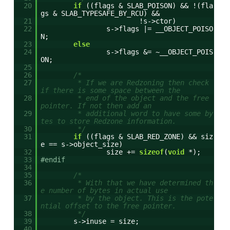
20
if
((flags & SLAB_POISON) && !(fla
gs & SLAB_TYPESAFE_BY_RCU) &&
21
!s->ctor)
22
s->flags |= __OBJECT_POISO
N;
23
else
24
s->flags &= ~__OBJECT_POIS
ON;
25
26
/*
27
* If we are Redzoning then check
if there is some space between the
28
* end of the object and the free
pointer. If not then add an
29
* additional word to have some by
tes to store Redzone information.
30
*/
31
if
((flags & SLAB_RED_ZONE) && siz
e == s->object_size)
32
size +=
sizeof
(
void
*);
33
#endif
34
35
/*
36
* With that we have determined th
e number of bytes in actual use
37
* by the object. This is the pote
ntial offset to the free pointer.
38
*/
39
s->inuse = size;
40