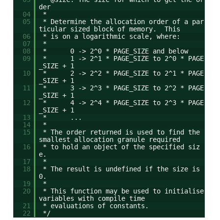
der
04
*
05
* Determine the allocation order of a par
ticular sized block of memory. This
06
* is on a logarithmic scale, where:
07
*
08
* 0 -> 2^0 * PAGE_SIZE and below
09
* 1 -> 2^1 * PAGE_SIZE to 2^0 * PAGE
_SIZE + 1
10
* 2 -> 2^2 * PAGE_SIZE to 2^1 * PAGE
_SIZE + 1
11
* 3 -> 2^3 * PAGE_SIZE to 2^2 * PAGE
_SIZE + 1
12
* 4 -> 2^4 * PAGE_SIZE to 2^3 * PAGE
_SIZE + 1
13
* ...
14
*
15
* The order returned is used to find the
smallest allocation granule required
16
* to hold an object of the specified siz
e.
17
*
18
* The result is undefined if the size is
0.
19
*
20
* This function may be used to initialise
variables with compile time
21
* evaluations of constants.
22
*/