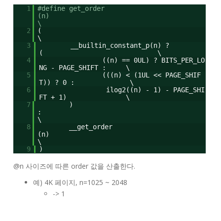
1
#define get_order
(n)
\
2
\
3
__builtin_constant_p(n) ?
( \
4
((n) == 0UL) ? BITS_PER_LO
NG - PAGE_SHIFT : \
5
(((n) < (1UL << PAGE_SHIF
T)) ? 0 : \
6
ilog2((n) - 1) - PAGE_SHI
FT + 1) \
7
)
\
8
__get_order
(n)
\
9
)
@n 사이즈에 따른 order 값을 산출한다.
예) 4K 페이지, n=1025 ~ 2048
-> 1