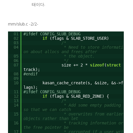
태이다.
mm/slub.c -2/2-
01
#ifdef CONFIG_SLUB_DEBUG
02
if
(flags & SLAB_STORE_USER)
03
/*
04
* Need to store informati
on about allocs and frees after
05
* the object.
06
*/
07
size += 2 *
sizeof
(
struct
track);
08
#endif
09
10
kasan_cache_create(s, &size, &s->f
lags);
11
#ifdef CONFIG_SLUB_DEBUG
12
if
(flags & SLAB_RED_ZONE) {
13
/*
14
* Add some empty padding
so that we can catch
15
* overwrites from earlier
objects rather than let
16
* tracking information or
the free pointer be
17
* corrupted if a user wri