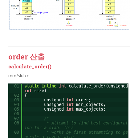
order 산출
calculate_order()
mm/slub.c
01
static
inline
int
calculate_order(unsigned
int
size)
02
{
03
unsigned
int
order;
04
unsigned
int
min_objects;
05
unsigned
int
max_objects;
06
07
/*
08
* Attempt to find best configurat
ion for a slab. This
09
* works by first attempting to ge
nerate a layout with