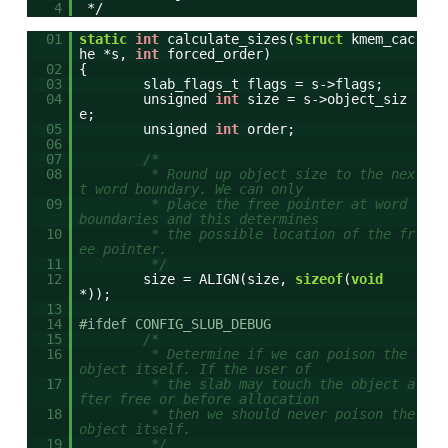
4
*/
01
static
int
calculate_sizes(
struct
kmem_cac
he *s,
int
forced_order)
02
{
03
slab_flags_t flags = s->flags;
04
unsigned
int
size = s->object_siz
e;
05
unsigned
int
order;
06
07
/*
08
* Round up object size to the nex
t word boundary. We can only
09
* place the free pointer at word
boundaries and this determines
10
* the possible location of the fr
ee pointer.
11
*/
12
size = ALIGN(size,
sizeof
(
void
*));
13
14
#ifdef CONFIG_SLUB_DEBUG
15
/*
16
* Determine if we can poison the
object itself. If the user of
17
* the slab may touch the object a
fter free or before allocation
18
* then we should never poison the
object itself.
19
*/