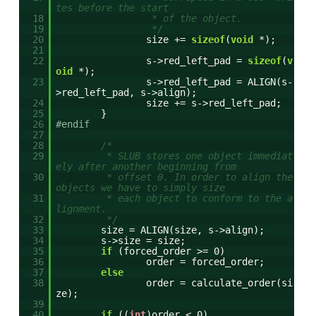
tes before the start
18
* of the object.
19
*/
20
size +=
sizeof
(
void
*);
21
22
s->red_left_pad =
sizeof
(
v
oid
*);
23
s->red_left_pad = ALIGN(s-
>red_left_pad, s->align);
24
size += s->red_left_pad;
25
}
26
#endif
27
28
/*
29
* SLUB stores one object immediat
ely after another beginning from
30
* offset 0. In order to align the
objects we have to simply size
31
* each object to conform to the a
lignment.
32
*/
33
size = ALIGN(size, s->align);
34
s->size = size;
35
if
(forced_order >= 0)
36
order = forced_order;
37
else
38
order = calculate_order(si
ze);
39
40
if
((
int
)order < 0)