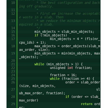
10
* the best configuration and back
ing off gradually.
11
*
12
* First we increase the acceptabl
e waste in a slab. Then
13
* we reduce the minimum objects r
equired in a slab.
14
*/
15
min_objects = slub_min_objects;
16
if
(!min_objects)
17
min_objects = 4 * (fls(nr_
cpu_ids) + 1);
18
max_objects = order_objects(slub_m
ax_order, size);
19
min_objects = min(min_objects, max
_objects);
20
21
while
(min_objects > 1) {
22
unsigned
int
fraction;
23
24
fraction = 16;
25
while
(fraction >= 4) {
26
order = slab_order
(size, min_objects,
27
sl
ub_max_order, fraction);
28
if
(order <= slub_
max_order)
29
return
ord
er;