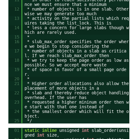
nce we must ensure that a minimum
12
* number of objects is in one slab. Other
wise we may generate too much
13
* activity on the partial lists which req
uires taking the list_lock. This is
14
* less a concern for large slabs though w
hich are rarely used.
15
*
16
* slub_max_order specifies the order wher
e we begin to stop considering the
17
* number of objects in a slab as critica
l. If we reach slub_max_order then
18
* we try to keep the page order as low as
possible. So we accept more waste
19
* of space in favor of a small page orde
r.
20
*
21
* Higher order allocations also allow the
placement of more objects in a
22
* slab and thereby reduce object handling
overhead. If the user has
23
* requested a higher mininum order then w
e start with that one instead of
24
* the smallest order which will fit the o
bject.
25
*/
01
static
inline
unsigned
int
slab_order(unsi
gned
int
size,