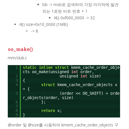
lsb -> msb로 검색하여 가장 마지막에 발견
되는 1로된 비트 번호 + 1
예) 0xf000_0000 -> 32
예) size=0x10_0000 (1MB)
-> 8
oo_make()
mm/slub.c
1
static
inline
struct
kmem_cache_order_obje
cts oo_make(unsigned
int
order,
2
unsigned
int
size)
3
{
4
struct
kmem_cache_order_objects x
= {
5
(order << OO_SHIFT) + orde
r_objects(order, size)
6
};
7
8
return
x;
9
}
@order 및 @size를 사용하여 kmem_cache_order_objects 구