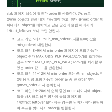
23
return
order;
24
}
slab 페이지 생성에 필요한 order를 산출한다. @size로
@min_objects 만큼 배치 가능해야 하고, 최대 @max_order 범
위내에서 object를 배치하고 남은 공간이 슬랩 페이지의
1/fract_leftover 보다 크면 안된다.
코드 라인 5에서 “slub_min_order=”(디폴트=0) 값을
min_order에 대입한다.
코드 라인 8~9에서 min_order 페이지에 포함 가능한
object 수가 MAX_OBJS_PER_PAGE(32767)를 초과하는
경우 size * MAX_OBJS_PER_PAGE(32767)를 처리할 수
있는 order 값 – 1을 반환한다.
코드 라인 11~12에서 min_order 또는 @min_objects *
@size 만큼 포함 가능한 order 둘 중 큰 order 부터
@max_order 까지 순회한다.
코드 라인 14~20에서 순회 중인 order 페이지에 object
들을 배치하고 남은 공간이 슬랩 페이지의
1/@fract_leftover 보다 작은 경우만 낭비가 적다 판단하
여 루프를 벗어나서 order를 반환한다.