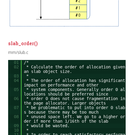
slab_order()
mm/slub.c
01
/*
02
* Calculate the order of allocation given
an slab object size.
03
*
04
* The order of allocation has significant
impact on performance and other
05
* system components. Generally order 0 al
locations should be preferred since
06
* order 0 does not cause fragmentation in
the page allocator. Larger objects
07
* be problematic to put into order 0 slab
s because there may be too much
08
* unused space left. We go to a higher or
der if more than 1/16th of the slab
09
* would be wasted.
10
*
11
* In order to reach satisfactory performa