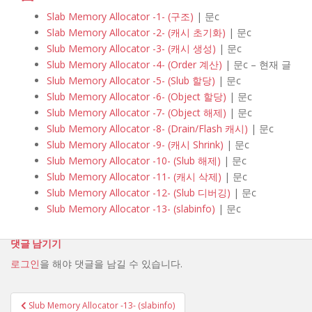
Slab Memory Allocator -1- (구조)
| 문c
Slab Memory Allocator -2- (캐시 초기화)
| 문c
Slub Memory Allocator -3- (캐시 생성)
| 문c
Slub Memory Allocator -4- (Order 계산)
| 문c – 현재 글
Slub Memory Allocator -5- (Slub 할당)
| 문c
Slub Memory Allocator -6- (Object 할당)
| 문c
Slub Memory Allocator -7- (Object 해제)
| 문c
Slub Memory Allocator -8- (Drain/Flash 캐시)
| 문c
Slub Memory Allocator -9- (캐시 Shrink)
| 문c
Slub Memory Allocator -10- (Slub 해제)
| 문c
Slub Memory Allocator -11- (캐시 삭제)
| 문c
Slub Memory Allocator -12- (Slub 디버깅)
| 문c
Slub Memory Allocator -13- (slabinfo)
| 문c
댓글 남기기
로그인
을 해야 댓글을 남길 수 있습니다.
Slub Memory Allocator -13- (slabinfo)