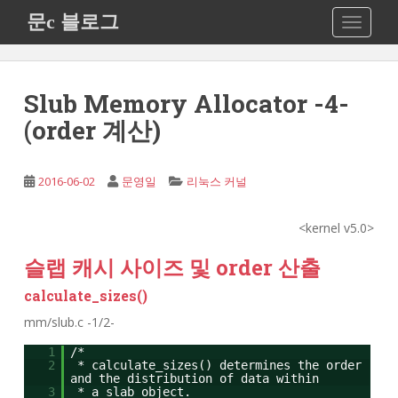
S
문c 블로그
TOGGLE
k
i
p
t
Slub Memory Allocator -4-
o
(order 계산)
m
a
i
2016-06-02
문영일
리눅스 커널
n
c
<kernel v5.0>
o
n
슬랩 캐시 사이즈 및 order 산출
t
calculate_sizes()
e
n
mm/slub.c -1/2-
t
1
/*
2
* calculate_sizes() determines the order
and the distribution of data within
3
* a slab object.