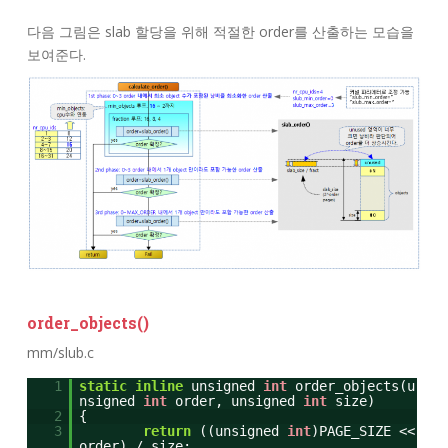
다음 그림은 slab 할당을 위해 적절한 order를 산출하는 모습을
보여준다.
order_objects()
mm/slub.c
1
static
inline
unsigned
int
order_objects(u
nsigned
int
order, unsigned
int
size)
2
{
3
return
((unsigned
int
)PAGE_SIZE <<
order) / size;