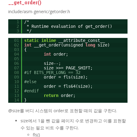
__get_order()
include/asm-generic/getorder.h
1
/*
2
* Runtime evaluation of get_order()
3
*/
01
static
inline
__attribute_const__
02
int
__get_order(unsigned
long
size)
03
{
04
int
order;
05
06
size--;
07
size >>= PAGE_SHIFT;
08
#if BITS_PER_LONG == 32
09
order = fls(size);
10
#else
11
order = fls64(size);
12
#endif
13
return
order;
14
}
@size를 버디 시스템의 order로 표현할 때의 값을 구한다.
size에서 1을 뺀 값을 페이지 수로 변경하고 이를 표현할
수 있는 필요 비트 수를 구한다.
fls()