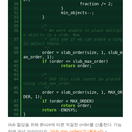
30
fraction /= 2;
31
}
32
min_objects--;
33
}
34
35
/*
36
* We were unable to place multipl
e objects in a slab. Now
37
* lets see if we can place a sing
le object there.
38
*/
39
order = slab_order(size, 1, slub_m
ax_order, 1);
40
if
(order <= slub_max_order)
41
return
order;
42
43
/*
44
* Doh this slab cannot be placed
using slub_max_order.
45
*/
46
order = slab_order(size, 1, MAX_OR
DER, 1);
47
if
(order < MAX_ORDER)
48
return
order;
49
return
-ENOSYS;
50
}
slub 할당을 위해 @size에 따른 적절한 order를 산출한다. 가능
하면 커널 파라미터의
“slub_min_order=”(디폴트=0)
~