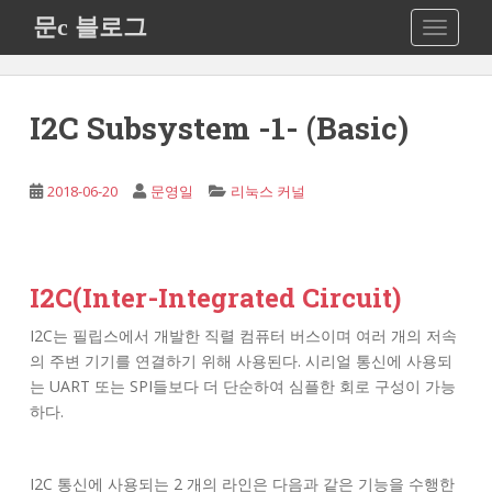
S
문c 블로그
TOGGLE
k
i
p
t
I2C Subsystem -1- (Basic)
o
m
a
2018-06-20
문영일
리눅스 커널
i
n
c
o
I2C(Inter-Integrated Circuit)
n
I2C는 필립스에서 개발한 직렬 컴퓨터 버스이며 여러 개의 저속
t
의 주변 기기를 연결하기 위해 사용된다. 시리얼 통신에 사용되
e
는 UART 또는 SPI들보다 더 단순하여 심플한 회로 구성이 가능
n
하다.
t
I2C 통신에 사용되는 2 개의 라인은 다음과 같은 기능을 수행한