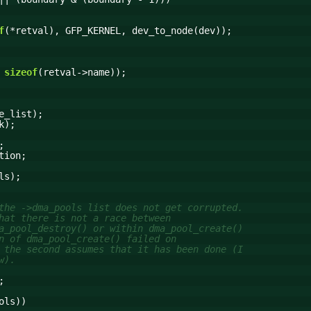
f
(*retval), GFP_KERNEL, dev_to_node(dev));
,
sizeof
(retval->name));
e_list);
k);
;
tion;
ls);
the ->dma_pools list does not get corrupted.
hat there is not a race between
a_pool_destroy() or within dma_pool_create()
n of dma_pool_create() failed on
 the second assumes that it has been done (I
w).
;
ols))