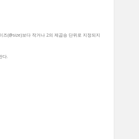
사이즈(@size)보다 작거나 2의 제곱승 단위로 지정되지
한다.