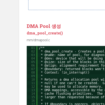
DMA Pool 생성
dma_pool_create()
mm/dmapool.c
01
/**
02
* dma_pool_create - Creates a pool
03
* @name: name of pool, for diagnos
04
* @dev: device that will be doing 
05
* @size: size of the blocks in thi
06
* @align: alignment requirement fo
07
* @boundary: returned blocks won't
08
* Context: !in_interrupt()
09
*
10
* Returns a dma allocation pool wi
11
* null if one can't be created. G
12
* may be used to allocate memory.
13
* DMA mappings, accessible by the 
14
* cache flushing primitives. The 
15
* larger than requested because of
16
*
17
* If @boundary is nonzero, objects