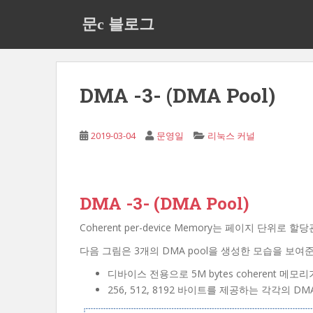
S
문c 블로그
k
i
p
t
o
DMA -3- (DMA Pool)
m
a
i
2019-03-04
문영일
리눅스 커널
n
c
o
DMA -3- (DMA Pool)
n
t
Coherent per-device Memory는 페이지 단
e
n
다음 그림은 3개의 DMA pool을 생성한 모습을 보여준
t
디바이스 전용으로 5M bytes coherent 메모
256, 512, 8192 바이트를 제공하는 각각의 DM