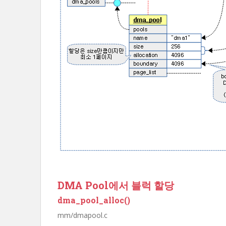
DMA Pool에서 블럭 할당
dma_pool_alloc()
mm/dmapool.c