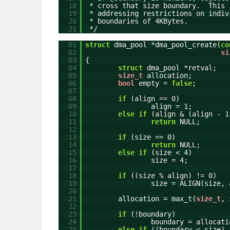
18
* cross that size boundary. This 
19
* addressing restrictions on indiv
20
* boundaries of 4KBytes.
21
*/
01
struct
dma_pool *dma_pool_create(
co
02
si
03
{
04
struct
dma_pool *retval;
05
size_t
allocation;
06
bool
empty =
false
;
07
08
if
(align == 0)
09
align = 1;
10
else
if
(align & (align - 1
11
return
NULL;
12
13
if
(size == 0)
14
return
NULL;
15
else
if
(size < 4)
16
size = 4;
17
18
if
((size % align) != 0)
19
size = ALIGN(size, 
20
21
allocation = max_t(
size_t
, 
22
23
if
(!boundary)
24
boundary = allocati
25
else
if
((boundary < size) 