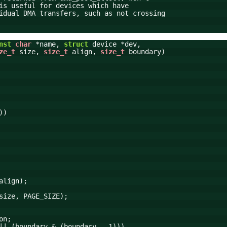
is useful for devices which have
idual DMA transfers, such as not crossing
nst
char
*name,
struct
device *dev,
ze_t
size,
size_t
align,
size_t
boundary)
))
align);
size, PAGE_SIZE);
on;
|| (boundary & (boundary - 1)))