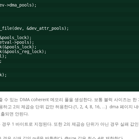
ev->dma_pools);
_file(dev, &dev_attr_pools);
&pools_lock);
etval->pools);
k(&pools_lock);
k(&pools_reg_lock);
l);
;
k);
 수 있는 DMA coherent 메모리 풀을 생성한다. 보통 블럭 사이즈는 
하고 2의 제곱승 단위 값만 허용한다.(1, 2, 4, 8, 16, …) dma 페이
호출되면 안된다.
은 경우 1 바이트로 지정된다. 또한 2의 제곱승 단위가 아닌 경우 실패 값인 
 경우 실패 값인 null을 반환한다. @size 값은 최소 4로 제한한다.