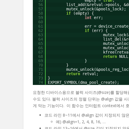
55
empty =
true
;
56
list_add(&retval->pools, &d
57
mutex_unlock(&pools_lock);
58
if
(empty) {
59
int
err;
60
61
err = device_create
62
if
(err) {
63
mutex_lock(
64
list_del(&r
65
mutex_unloc
66
mutex_unloc
67
kfree(retva
68
return
NULL
69
}
70
}
71
mutex_unlock(&pools_reg_loc
72
return
retval;
73
}
74
EXPORT_SYMBOL(dma_pool_create);
요청한 디바이스용으로 블럭 사이즈(@size)를 할당해줄
수도 있다. 블럭 사이즈의 정렬 단위는 @align 값을 사용
게 막는 기능이다. 이 함수는 인터럽트 context에서 
코드 라인 8~11에서 @align 값이 지정되지 않
예) @align=1, 2, 4, 8, 16, …
코드 라인 13~16에서 @size 값이 지정되지 않은