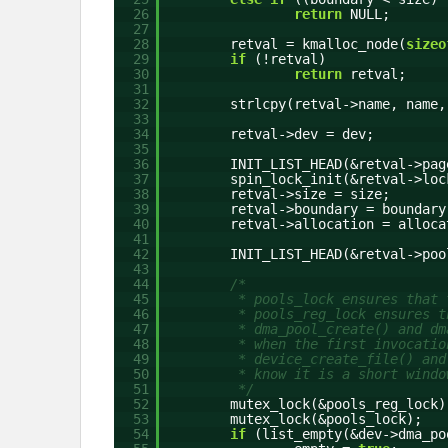
26
return
NULL;
27
28
retval = kmalloc_node(
sizeo
29
if
(!retval)
30
return
retval;
31
32
strlcpy(retval->name, name
33
34
retval->dev = dev;
35
36
INIT_LIST_HEAD(&retval->pag
37
spin_lock_init(&retval->loc
38
retval->size = size;
39
retval->boundary = boundary
40
retval->allocation = alloca
41
42
INIT_LIST_HEAD(&retval->poo
43
44
/*
45
* pools_lock ensures that 
46
* pools_reg_lock ensures t
47
* dma_pool_create() and dm
48
* when the first invocatio
49
* device_create_file() and
50
* know it is a short windo
51
*/
52
mutex_lock(&pools_reg_lock)
53
mutex_lock(&pools_lock);
54
if
(list_empty(&dev->dma_po