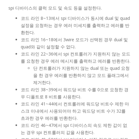
spi 디바이스의 클럭 모드 및 속도 등을 설정한다.
코드 라인 8~13에서 spi 디바이스가 동시에 dual 및 quad
설정을 요청하는 경우 에러 미세지를 출력하고 에러를 반
환한다.
코드 라인 16~18에서 3wire 모드가 선택된 경우 dual 및
quad와 같이 설정할 수 없다.
코드 라인 22~36에서 spi 컨트롤러가 지원하지 않는 모드
를 요청한 경우 에러 메시지를 출력하고 에러를 반환한다.
단 컨트롤러가 지원하지 않는 dual 또는 quad 요청
을 한 경우 에러를 반환하지 않고 모드 플래그에서
제거한다.
코드 라인 38~39에서 워드당 비트 수를 0으로 요청한 경
우 디폴트로 8 비트를 사용한다.
코드 라인 41~44에서 컨트롤러에 워드당 비트수 제한 마
스크 이내에서 사용되어야 하고 워드당 비트 수가 32를
초과한 경우 에러를 반환한다.
코드 라인 46~47에서 spi 디바이스의 속도 제한 값이 없
는 경우 spi 컨트롤러의 값을 사용한다.