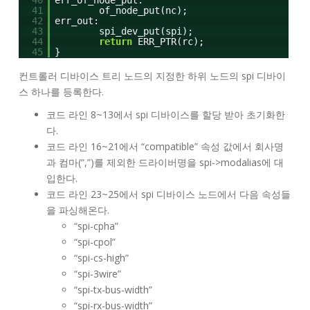
40
err_of_node_put:
41
of_node_put(nc);
42
err_out:
43
spi_dev_put(spi);
44
return
ERR_PTR(rc);
45
}
컨트롤러 디바이스 트리 노드의 지정한 하위 노드의 spi 디바이
스 하나를 등록한다.
코드 라인 8~13에서 spi 디바이스를 할당 받아 초기화한
다.
코드 라인 16~21에서 “compatible” 속성 값에서 회사명
과 컴마(“,”)를 제외한 드라이버명을 spi->modalias에 대
입한다.
코드 라인 23~25에서 spi 디바이스 노드에서 다음 속성들
을 파싱해온다.
“spi-cpha”
“spi-cpol”
“spi-cs-high”
“spi-3wire”
“spi-tx-bus-width”
“spi-rx-bus-width”