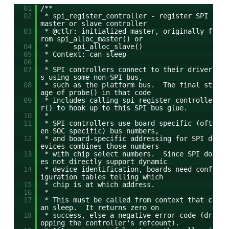
01
/**
02
* spi_register_controller - register SPI
master or slave controller
03
* @ctlr: initialized master, originally f
rom spi_alloc_master() or
04
* spi_alloc_slave()
05
* Context: can sleep
06
*
07
* SPI controllers connect to their driver
s using some non-SPI bus,
08
* such as the platform bus. The final st
age of probe() in that code
09
* includes calling spi_register_controlle
r() to hook up to this SPI bus glue.
10
*
11
* SPI controllers use board specific (oft
en SOC specific) bus numbers,
12
* and board-specific addressing for SPI d
evices combines those numbers
13
* with chip select numbers. Since SPI do
es not directly support dynamic
14
* device identification, boards need conf
iguration tables telling which
15
* chip is at which address.
16
*
17
* This must be called from context that c
an sleep. It returns zero on
18
* success, else a negative error code (dr
opping the controller's refcount).