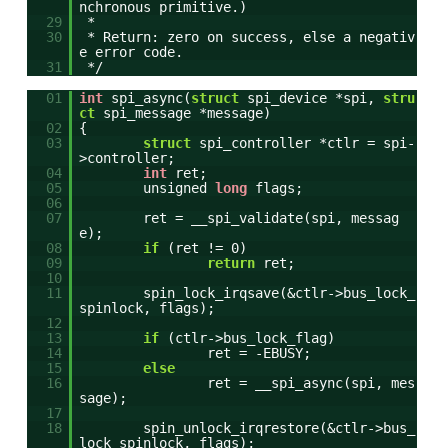
nchronous primitive.)
29
*
30
* Return: zero on success, else a negativ
e error code.
31
*/
01
int
spi_async(
struct
spi_device *spi,
stru
ct
spi_message *message)
02
{
03
struct
spi_controller *ctlr = spi-
>controller;
04
int
ret;
05
unsigned
long
flags;
06
07
ret = __spi_validate(spi, messag
e);
08
if
(ret != 0)
09
return
ret;
10
11
spin_lock_irqsave(&ctlr->bus_lock_
spinlock, flags);
12
13
if
(ctlr->bus_lock_flag)
14
ret = -EBUSY;
15
else
16
ret = __spi_async(spi, mes
sage);
17
18
spin_unlock_irqrestore(&ctlr->bus_
lock_spinlock, flags);