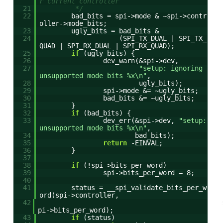
r current controller
21
*/
22
bad_bits = spi->mode & ~spi->contr
oller->mode_bits;
23
ugly_bits = bad_bits &
24
(SPI_TX_DUAL | SPI_TX_
QUAD | SPI_RX_DUAL | SPI_RX_QUAD);
25
if
(ugly_bits) {
26
dev_warn(&spi->dev,
27
"setup: ignoring
unsupported mode bits %x\n"
,
28
ugly_bits);
29
spi->mode &= ~ugly_bits;
30
bad_bits &= ~ugly_bits;
31
}
32
if
(bad_bits) {
33
dev_err(&spi->dev,
"setup:
unsupported mode bits %x\n"
,
34
bad_bits);
35
return
-EINVAL;
36
}
37
38
if
(!spi->bits_per_word)
39
spi->bits_per_word = 8;
40
41
status = __spi_validate_bits_per_w
ord(spi->controller,
42
pi->bits_per_word);
43
if
(status)