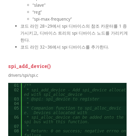
“slave”
“reg”
“spi-max-frequency”
코드 라인 28~29에서 spi 디바이스의 참조 카운터를 1 증
가시키고, 디바이스 트리의 spi 디바이스 노드를 가리키게
한다.
코드 라인 32~36에서 spi 디바이스를 추가한다.
spi_add_device()
drivers/spi/spi.c
01
/**
02
* spi_add_device - Add spi_device allocat
ed with spi_alloc_device
03
* @spi: spi_device to register
04
*
05
* Companion function to spi_alloc_devic
e. Devices allocated with
06
* spi_alloc_device can be added onto the
spi bus with this function.
07
*
08
* Return: 0 on success; negative errno on
failure