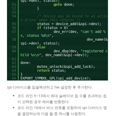
spi->dev), status);
51
goto
done;
52
}
53
54
/* Device may be bound to an activ
e driver when this returns */
55
status = device_add(&spi->dev);
56
if
(status < 0)
57
dev_err(dev,
"can't add %
s, status %d\n"
,
58
dev_name(&
spi->dev), status);
59
else
60
dev_dbg(dev,
"registered c
hild %s\n"
, dev_name(&spi->dev));
61
62
done:
63
mutex_unlock(&spi_add_lock);
64
return
status;
65
}
66
EXPORT_SYMBOL_GPL(spi_add_device);
spi 디바이스를 칩셀렉션하고 hw 설정한 후 추가한다.
코드 라인 9~13에서 최대 슬레이브 칩 수를 초과하는 칩
이 선택된 경우 에러를 반환한다.
코드 라인 16에서 버스 번호를 포함하여 spi 디바이스 명
을 결정하는데 다음 둘 중 하나를 사용한다.