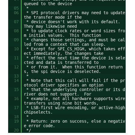
queued to the device
05
*
06
* SPI protocol drivers may need to update
the transfer mode if the
07
* device doesn't work with its default.
They may likewise need
08
* to update clock rates or word sizes fro
m initial values. This function
09
* changes those settings, and must be cal
led from a context that can sleep.
10
* Except for SPI_CS_HIGH, which takes eff
ect immediately, the changes take
11
* effect the next time the device is sele
cted and data is transferred to
12
* or from it. When this function return
s, the spi device is deselected.
13
*
14
* Note that this call will fail if the pr
otocol driver specifies an option
15
* that the underlying controller or its d
river does not support. For
16
* example, not all hardware supports wire
transfers using nine bit words,
17
* LSB-first wire encoding, or active-high
chipselects.
18
*
19
* Return: zero on success, else a negativ
e error code.
20
*/