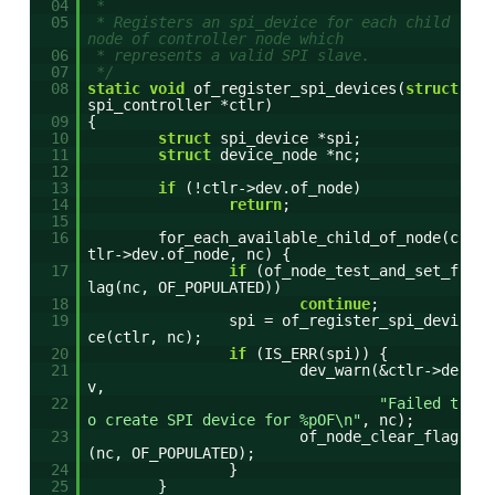
04
*
05
* Registers an spi_device for each child
node of controller node which
06
* represents a valid SPI slave.
07
*/
08
static
void
of_register_spi_devices(
struct
spi_controller *ctlr)
09
{
10
struct
spi_device *spi;
11
struct
device_node *nc;
12
13
if
(!ctlr->dev.of_node)
14
return
;
15
16
for_each_available_child_of_node(c
tlr->dev.of_node, nc) {
17
if
(of_node_test_and_set_f
lag(nc, OF_POPULATED))
18
continue
;
19
spi = of_register_spi_devi
ce(ctlr, nc);
20
if
(IS_ERR(spi)) {
21
dev_warn(&ctlr->de
v,
22
"Failed t
o create SPI device for %pOF\n"
, nc);
23
of_node_clear_flag
(nc, OF_POPULATED);
24
}
25
}