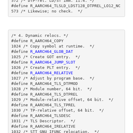
572 /* DTP-rel. LD/ST imm. 11:4. */

#define R_AARCH64_TLSLD_LDST128_DTPREL_LO12_NC 
/* 4. Dynamic relocs. */

#define R_AARCH64_COPY                        
1024 /* Copy symbol at runtime.  */

#define 
R_AARCH64_GLOB_DAT                    
1025 /* Create GOT entry.  */

#define 
R_AARCH64_JUMP_SLOT                   
1026 /* Create PLT entry.  */

#define 
R_AARCH64_RELATIVE                    
1027 /* Adjust by program base.  */

#define R_AARCH64_TLS_DTPMOD                  
1028 /* Module number, 64 bit.  */

#define R_AARCH64_TLS_DTPREL                  
1029 /* Module-relative offset, 64 bit.  */

#define R_AARCH64_TLS_TPREL                   
1030 /* TP-relative offset, 64 bit.  */

#define R_AARCH64_TLSDESC                     
1031 /* TLS Descriptor.  */

#define R_AARCH64_IRELATIVE                   
1032 /* STT_GNU_IFUNC relocation.  */