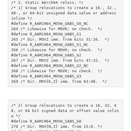
/* 2. Static AArch64 relocs. */

/* 1) Group relocations to create a 16-, 32-, 
48-, or 64-bit unsigned data value or address 
inline */

#define R_AARCH64_MOVW_UABS_G0_NC              
264 /* Likewise for MOVK; no check.  */

#define R_AARCH64_MOVW_UABS_G1                 
265 /* Dir. MOVZ imm. from bits 31:16.  */

#define R_AARCH64_MOVW_UABS_G1_NC              
266 /* Likewise for MOVK; no check.  */

#define R_AARCH64_MOVW_UABS_G2                 
267 /* Dir. MOVZ imm. from bits 47:32.  */

#define R_AARCH64_MOVW_UABS_G2_NC              
268 /* Likewise for MOVK; no check.  */

#define R_AARCH64_MOVW_UABS_G3                 
/* 2) Group relocations to create a 16, 32, 4
8, or 64 bit signed data or offset value inlin
e */

#define R_AARCH64_MOVW_SABS_G0                 
270 /* Dir. MOV{N,Z} imm. from 15:0. */
