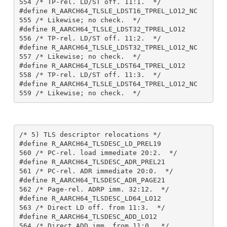
554 /* TP-rel. LD/ST off. 11:1.  */

#define R_AARCH64_TLSLE_LDST16_TPREL_LO12_NC   
555 /* Likewise; no check.  */

#define R_AARCH64_TLSLE_LDST32_TPREL_LO12      
556 /* TP-rel. LD/ST off. 11:2.  */

#define R_AARCH64_TLSLE_LDST32_TPREL_LO12_NC   
557 /* Likewise; no check.  */

#define R_AARCH64_TLSLE_LDST64_TPREL_LO12      
558 /* TP-rel. LD/ST off. 11:3.  */

#define R_AARCH64_TLSLE_LDST64_TPREL_LO12_NC   
/* 5) TLS descriptor relocations */

#define R_AARCH64_TLSDESC_LD_PREL19            
560 /* PC-rel. load immediate 20:2.  */

#define R_AARCH64_TLSDESC_ADR_PREL21           
561 /* PC-rel. ADR immediate 20:0.  */

#define R_AARCH64_TLSDESC_ADR_PAGE21           
562 /* Page-rel. ADRP imm. 32:12.  */

#define R_AARCH64_TLSDESC_LD64_LO12            
563 /* Direct LD off. from 11:3.  */

#define R_AARCH64_TLSDESC_ADD_LO12             
564 /* Direct ADD imm. from 11:0.  */
