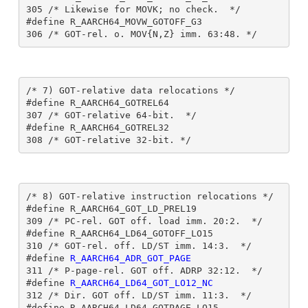
305 /* Likewise for MOVK; no check.  */

#define R_AARCH64_MOVW_GOTOFF_G3               
/* 7) GOT-relative data relocations */

#define R_AARCH64_GOTREL64                     
307 /* GOT-relative 64-bit.  */

#define R_AARCH64_GOTREL32                     
/* 8) GOT-relative instruction relocations */

#define R_AARCH64_GOT_LD_PREL19                
309 /* PC-rel. GOT off. load imm. 20:2.  */

#define R_AARCH64_LD64_GOTOFF_LO15             
310 /* GOT-rel. off. LD/ST imm. 14:3.  */

#define 
R_AARCH64_ADR_GOT_PAGE 
311 /* P-page-rel. GOT off. ADRP 32:12.  */

#define 
R_AARCH64_LD64_GOT_LO12_NC
312 /* Dir. GOT off. LD/ST imm. 11:3.  */

#define R_AARCH64_LD64_GOTPAGE_LO15            