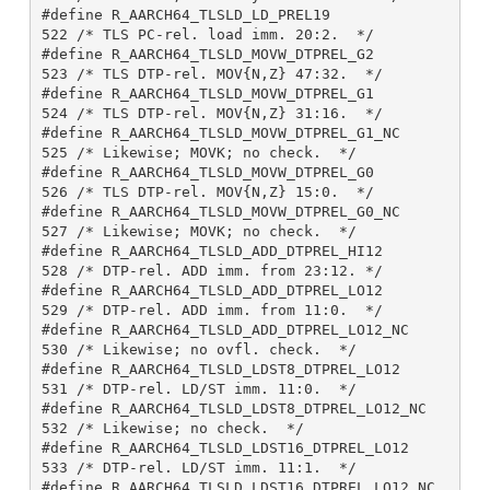
#define R_AARCH64_TLSLD_LD_PREL19              
522 /* TLS PC-rel. load imm. 20:2.  */

#define R_AARCH64_TLSLD_MOVW_DTPREL_G2         
523 /* TLS DTP-rel. MOV{N,Z} 47:32.  */

#define R_AARCH64_TLSLD_MOVW_DTPREL_G1         
524 /* TLS DTP-rel. MOV{N,Z} 31:16.  */

#define R_AARCH64_TLSLD_MOVW_DTPREL_G1_NC      
525 /* Likewise; MOVK; no check.  */

#define R_AARCH64_TLSLD_MOVW_DTPREL_G0         
526 /* TLS DTP-rel. MOV{N,Z} 15:0.  */

#define R_AARCH64_TLSLD_MOVW_DTPREL_G0_NC      
527 /* Likewise; MOVK; no check.  */

#define R_AARCH64_TLSLD_ADD_DTPREL_HI12        
528 /* DTP-rel. ADD imm. from 23:12. */

#define R_AARCH64_TLSLD_ADD_DTPREL_LO12        
529 /* DTP-rel. ADD imm. from 11:0.  */

#define R_AARCH64_TLSLD_ADD_DTPREL_LO12_NC     
530 /* Likewise; no ovfl. check.  */

#define R_AARCH64_TLSLD_LDST8_DTPREL_LO12      
531 /* DTP-rel. LD/ST imm. 11:0.  */

#define R_AARCH64_TLSLD_LDST8_DTPREL_LO12_NC   
532 /* Likewise; no check.  */

#define R_AARCH64_TLSLD_LDST16_DTPREL_LO12     
533 /* DTP-rel. LD/ST imm. 11:1.  */

#define R_AARCH64_TLSLD_LDST16_DTPREL_LO12_NC  