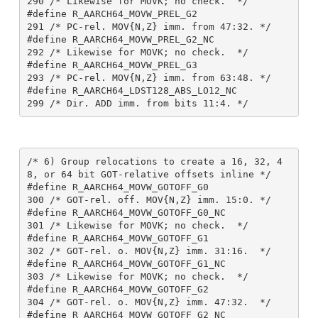
290 /* Likewise for MOVK; no check.  */

#define R_AARCH64_MOVW_PREL_G2                 
291 /* PC-rel. MOV{N,Z} imm. from 47:32. */

#define R_AARCH64_MOVW_PREL_G2_NC              
292 /* Likewise for MOVK; no check.  */

#define R_AARCH64_MOVW_PREL_G3                 
293 /* PC-rel. MOV{N,Z} imm. from 63:48. */

#define R_AARCH64_LDST128_ABS_LO12_NC          
/* 6) Group relocations to create a 16, 32, 4
8, or 64 bit GOT-relative offsets inline */

#define R_AARCH64_MOVW_GOTOFF_G0               
300 /* GOT-rel. off. MOV{N,Z} imm. 15:0. */

#define R_AARCH64_MOVW_GOTOFF_G0_NC            
301 /* Likewise for MOVK; no check.  */

#define R_AARCH64_MOVW_GOTOFF_G1               
302 /* GOT-rel. o. MOV{N,Z} imm. 31:16.  */

#define R_AARCH64_MOVW_GOTOFF_G1_NC            
303 /* Likewise for MOVK; no check.  */

#define R_AARCH64_MOVW_GOTOFF_G2               
304 /* GOT-rel. o. MOV{N,Z} imm. 47:32.  */

#define R_AARCH64_MOVW_GOTOFF_G2_NC            