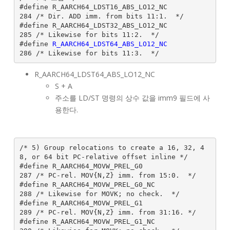
#define R_AARCH64_LDST16_ABS_LO12_NC           
284 /* Dir. ADD imm. from bits 11:1.  */

#define R_AARCH64_LDST32_ABS_LO12_NC           
285 /* Likewise for bits 11:2.  */

#define 
R_AARCH64_LDST64_ABS_LO12_NC           
R_AARCH64_LDST64_ABS_LO12_NC
S + A
주소를 LD/ST 명령의 상수 값을 imm9 필드에 사
용한다.
/* 5) Group relocations to create a 16, 32, 4
8, or 64 bit PC-relative offset inline */

#define R_AARCH64_MOVW_PREL_G0                 
287 /* PC-rel. MOV{N,Z} imm. from 15:0.  */

#define R_AARCH64_MOVW_PREL_G0_NC              
288 /* Likewise for MOVK; no check.  */

#define R_AARCH64_MOVW_PREL_G1                 
289 /* PC-rel. MOV{N,Z} imm. from 31:16. */

#define R_AARCH64_MOVW_PREL_G1_NC              