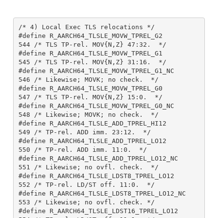
/* 4) Local Exec TLS relocations */ 

#define R_AARCH64_TLSLE_MOVW_TPREL_G2          
544 /* TLS TP-rel. MOV{N,Z} 47:32.  */

#define R_AARCH64_TLSLE_MOVW_TPREL_G1          
545 /* TLS TP-rel. MOV{N,Z} 31:16.  */

#define R_AARCH64_TLSLE_MOVW_TPREL_G1_NC       
546 /* Likewise; MOVK; no check.  */

#define R_AARCH64_TLSLE_MOVW_TPREL_G0          
547 /* TLS TP-rel. MOV{N,Z} 15:0.  */

#define R_AARCH64_TLSLE_MOVW_TPREL_G0_NC       
548 /* Likewise; MOVK; no check.  */

#define R_AARCH64_TLSLE_ADD_TPREL_HI12         
549 /* TP-rel. ADD imm. 23:12.  */

#define R_AARCH64_TLSLE_ADD_TPREL_LO12         
550 /* TP-rel. ADD imm. 11:0.  */

#define R_AARCH64_TLSLE_ADD_TPREL_LO12_NC      
551 /* Likewise; no ovfl. check.  */

#define R_AARCH64_TLSLE_LDST8_TPREL_LO12       
552 /* TP-rel. LD/ST off. 11:0.  */

#define R_AARCH64_TLSLE_LDST8_TPREL_LO12_NC    
553 /* Likewise; no ovfl. check. */

#define R_AARCH64_TLSLE_LDST16_TPREL_LO12      