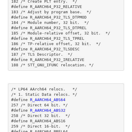
182 /* Create PLT entry.  */

#define R_AARCH64_P32_RELATIVE                 
183 /* Adjust by program base.  */

#define R_AARCH64_P32_TLS_DTPMOD               
184 /* Module number, 32 bit.  */

#define R_AARCH64_P32_TLS_DTPREL               
185 /* Module-relative offset, 32 bit.  */

#define R_AARCH64_P32_TLS_TPREL                
186 /* TP-relative offset, 32 bit.  */

#define R_AARCH64_P32_TLSDESC                  
187 /* TLS Descriptor.  */

#define R_AARCH64_P32_IRELATIVE                
/* LP64 AArch64 relocs.   */

/* 1. Static Data relocs. */

#define 
R_AARCH64_ABS64                       
257 /* Direct 64 bit. */

#define 
R_AARCH64_ABS32                       
258 /* Direct 32 bit.  */

#define R_AARCH64_ABS16                        
259 /* Direct 16-bit.  */

#define R_AARCH64_PREL64                       