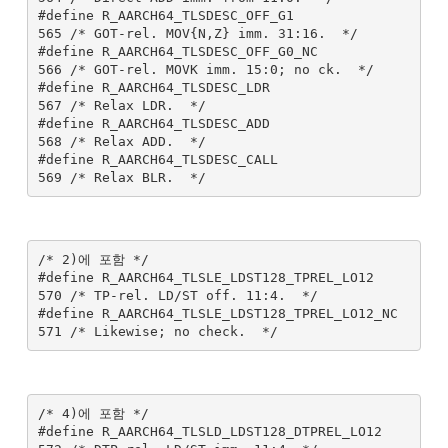
#define R_AARCH64_TLSDESC_OFF_G1               
565 /* GOT-rel. MOV{N,Z} imm. 31:16.  */

#define R_AARCH64_TLSDESC_OFF_G0_NC            
566 /* GOT-rel. MOVK imm. 15:0; no ck.  */

#define R_AARCH64_TLSDESC_LDR                  
567 /* Relax LDR.  */

#define R_AARCH64_TLSDESC_ADD                  
568 /* Relax ADD.  */

#define R_AARCH64_TLSDESC_CALL                 
/* 2)에 포함 */

#define R_AARCH64_TLSLE_LDST128_TPREL_LO12     
570 /* TP-rel. LD/ST off. 11:4.  */

#define R_AARCH64_TLSLE_LDST128_TPREL_LO12_NC  
/* 4)에 포함 */

#define R_AARCH64_TLSLD_LDST128_DTPREL_LO12    