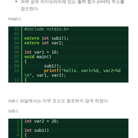
외부 공유 라이브러리에 있는 출력 함수 printf() 주소를
참조한다.
main.c
01
#include <stdio.h>
02
03
extern
int
sub1();
04
extern
int
var2;
05
06
int
var1 = 10;
07
void
main()
08
{
09
sub1();
10
printf
(
"hello. var1=%d, var2=%d
\n"
, var1, var2);
11
}
sub.c 파일에서는 아무 조소도 참조하지 않게 하였다.
sub.c
1
int
var2 = 20;
2
3
int
sub1()
4
{