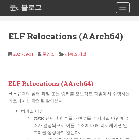
S
문c 블로그
TOGGLE
k
i
p
t
ELF Relocations (AArch64)
o
m
a
2021-09-01
문영일
리눅스 커널
i
n
c
o
ELF Relocations (AArch64)
n
ELF 규격의 실행 파일 또는 링커블 오브젝트 파일에서 수행하는
t
리로케이션 작업을 알아본다.
e
n
컴파일 타임
t
static 선언된 함수들과 변수들은 컴파일 타임에 주
소가 결정되므로 이들 주소에 대해 리로케이션 엔
트리를 생성하지 않는다.