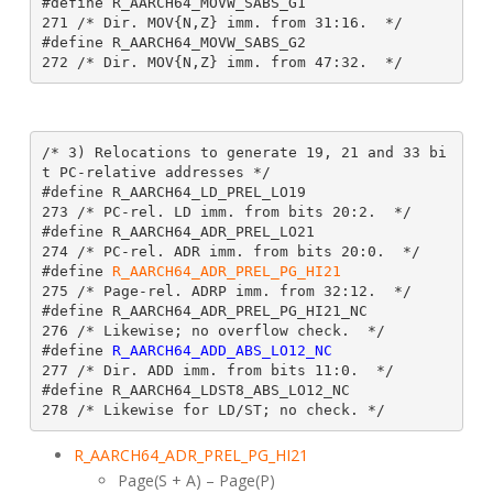
#define R_AARCH64_MOVW_SABS_G1                 
271 /* Dir. MOV{N,Z} imm. from 31:16.  */

#define R_AARCH64_MOVW_SABS_G2                 
/* 3) Relocations to generate 19, 21 and 33 bi
t PC-relative addresses */

#define R_AARCH64_LD_PREL_LO19                 
273 /* PC-rel. LD imm. from bits 20:2.  */

#define R_AARCH64_ADR_PREL_LO21                
274 /* PC-rel. ADR imm. from bits 20:0.  */

#define 
R_AARCH64_ADR_PREL_PG_HI21             
275 /* Page-rel. ADRP imm. from 32:12.  */

#define R_AARCH64_ADR_PREL_PG_HI21_NC          
276 /* Likewise; no overflow check.  */

#define 
R_AARCH64_ADD_ABS_LO12_NC              
277 /* Dir. ADD imm. from bits 11:0.  */

#define R_AARCH64_LDST8_ABS_LO12_NC            
R_AARCH64_ADR_PREL_PG_HI21
Page(S + A) – Page(P)