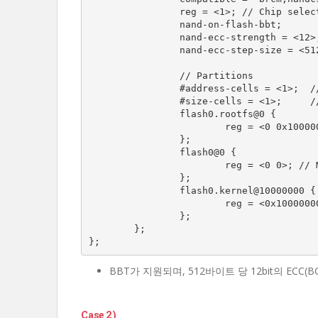
                reg = <1>; // Chip select 1

                nand-on-flash-bbt;

                nand-ecc-strength = <12>;

                nand-ecc-step-size = <512>;

                // Partitions

                #address-cells = <1>;  // <2>, for 64-bit offset

                #size-cells = <1>;     // <2>, for 64-bit length

                flash0.rootfs@0 {

                        reg = <0 0x10000000>;

                };

                flash0@0 {

                        reg = <0 0>; // MTDPART_SIZ_FULL

                };

                flash0.kernel@10000000 {

                        reg = <0x10000000 0x400000>;

                };

        };

};
BBT가 지원되며, 512바이트 당 12bit의 ECC(BC
Case 2)