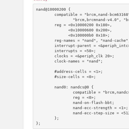
nand@10000200 {

        compatible = "brcm,nand-bcm63168", "brcm,nand-bcm6368",

                "brcm,brcmnand-v4.0", "brcm,brcmnand";

        reg = <0x10000200 0x180>,

              <0x10000600 0x200>,

              <0x100000b0 0x10>;

        reg-names = "nand", "nand-cache", "nand-int-base";

        interrupt-parent = <&periph_intc>;

        interrupts = <50>;

        clocks = <&periph_clk 20>;

        clock-names = "nand";

        #address-cells = <1>;

        #size-cells = <0>;

        nand0: nandcs@0 {

                compatible = "brcm,nandcs";

                reg = <0>;

                nand-on-flash-bbt;

                nand-ecc-strength = <1>;

                nand-ecc-step-size = <512>;

        };

};