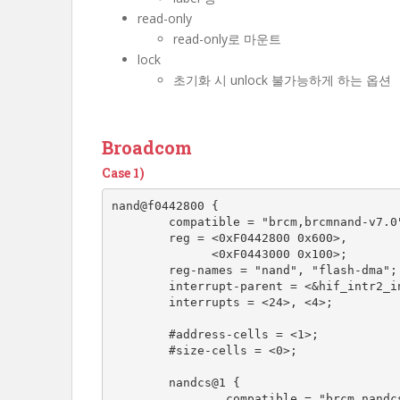
read-only
read-only로 마운트
lock
초기화 시 unlock 불가능하게 하는 옵션
Broadcom
Case 1)
nand@f0442800 {

        compatible = "brcm,brcmnand-v7.0", "brcm,brcmnand";

        reg = <0xF0442800 0x600>,

              <0xF0443000 0x100>;

        reg-names = "nand", "flash-dma";

        interrupt-parent = <&hif_intr2_intc>;

        interrupts = <24>, <4>;

        #address-cells = <1>;

        #size-cells = <0>;

        nandcs@1 {

                compatible = "brcm,nandcs";
