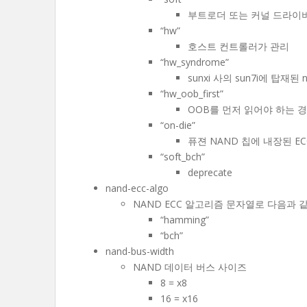
부트로더 또는 커널 드라이버 
“hw”
호스트 컨트롤러가 관리
“hw_syndrome”
sunxi 사의 sun7i에 탑재
“hw_oob_first”
OOB를 먼저 읽어야 하는 
“on-die”
퓨젼 NAND 칩에 내장된 E
“soft_bch”
deprecate
nand-ecc-algo
NAND ECC 알고리즘 문자열로 다음과 같
“hamming”
“bch”
nand-bus-width
NAND 데이터 버스 사이즈
8 = x8
16 = x16