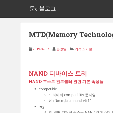
S
문c 블로그
k
i
p
t
o
MTD(Memory Technology
m
a
i
2019-02-07
문영일
리눅스 커널
n
c
o
NAND 디바이스 트리
n
t
NAND 호스트 컨트롤러 관련 기본 속성들
e
compatible
n
드라이버 compatiblity 문자열
t
예) “brcm,brcmnand-v6.1”
reg
첫 번째 기재된 주소는 NAND 레지스터 