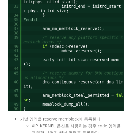
irt(phys_initrd_start);
33
initrd_end = initrd_start
+ phys_initrd_size;
34
}
35
#endif
36
37
arm_mm_memblock_reserve();
38
39
/* reserve any platform specific m
emblock areas */
40
if
(mdesc->reserve)
41
mdesc->reserve();
42
43
early_init_fdt_scan_reserved_mem
();
44
45
/* reserve memory for DMA contiguo
us allocations */
46
dma_contiguous_reserve(arm_dma_lim
it);
47
48
arm_memblock_steal_permitted =
fal
se
;
49
memblock_dump_all();
50
}
커널 영역을 reserve memblock에 등록한다.
XIP_KERNEL 옵션을 사용하는 경우 code 영역을
제외한 나머지 커널 영역을 등록한다.