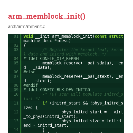
arm_memblock_init()
arch/arm/mm/init.c
01
void
__init arm_memblock_init(
const
struct
machine_desc *mdesc)
02
{
03
/* Register the kernel text, kerne
l data and initrd with memblock. */
04
#ifdef CONFIG_XIP_KERNEL
05
memblock_reserve(__pa(_sdata), _en
d - _sdata);
06
#else
07
memblock_reserve(__pa(_stext), _en
d - _stext);
08
#endif
09
#ifdef CONFIG_BLK_DEV_INITRD
10
/* FDT scan will populate initrd_s
tart */
11
if
(initrd_start && !phys_initrd_s
ize) {
12
phys_initrd_start = __virt
_to_phys(initrd_start);
13
phys_initrd_size = initrd_
end - initrd_start;
14
}