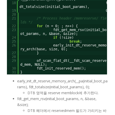
18
f
dt_totalsize(initial_boot_params),
19
0);
20
21
/* Process header /memreserve/ fie
lds */
22
for
(n = 0; ; n++) {
23
fdt_get_mem_rsv(initial_bo
ot_params, n, &base, &size);
24
if
(!size)
25
break
;
26
early_init_dt_reserve_memo
ry_arch(base, size, 0);
27
}
28
29
of_scan_flat_dt(__fdt_scan_reserve
d_mem, NULL);
30
fdt_init_reserved_mem();
31
}
early_init_dt_reserve_memory_arch(__pa(initial_boot_pa
rams), fdt_totalsize(initial_boot_params), 0);
DTB 영역을 reserve memblock에 추가한다.
fdt_get_mem_rsv(initial_boot_params, n, &base,
&size);
DTB 헤더에서 reservedmem 필드가 가리키는 바