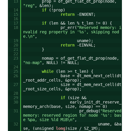
13
prop = of_get_flat_dt_prop(node,
"reg"
, &len);
14
if
(!prop)
15
return
-ENOENT;
16
17
if
(len && len % t_len != 0) {
18
pr_err(
"Reserved memory: i
nvalid reg property in '%s', skipping nod
e.\n"
,
19
uname);
20
return
-EINVAL;
21
}
22
23
nomap = of_get_flat_dt_prop(node,
"no-map"
, NULL) != NULL;
24
25
while
(len >= t_len) {
26
base = dt_mem_next_cell(dt
_root_addr_cells, &prop);
27
size = dt_mem_next_cell(dt
_root_size_cells, &prop);
28
29
if
(size &&
30
early_init_dt_reserve_
memory_arch(base, size, nomap) == 0)
31
pr_debug(
"Reserved
memory: reserved region for node '%s': bas
e %pa, size %ld MiB\n"
,
32
uname, &ba
se, (unsigned
long
)size / SZ_1M);