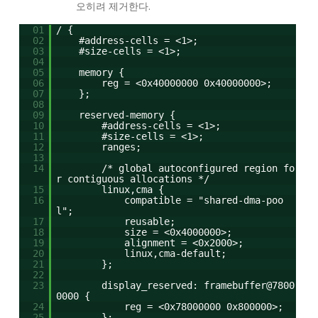
오히려 제거한다.
01
/ {
02
#address-cells = <1>;
03
#size-cells = <1>;
04
05
memory {
06
reg = <0x40000000 0x40000000>;
07
};
08
09
reserved-memory {
10
#address-cells = <1>;
11
#size-cells = <1>;
12
ranges;
13
14
/* global autoconfigured region fo
r contiguous allocations */
15
linux,cma {
16
compatible = "shared-dma-poo
l";
17
reusable;
18
size = <0x4000000>;
19
alignment = <0x2000>;
20
linux,cma-default;
21
};
22
23
display_reserved: framebuffer@7800
0000 {
24
reg = <0x78000000 0x800000>;
25
};