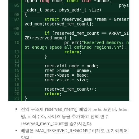
igned
long
node,
const
char
*uname,
05
phys
_addr_t base, phys_addr_t size)
06
{
07
struct
reserved_mem *rmem = &reser
ved_mem[reserved_mem_count];
08
09
if
(reserved_mem_count == ARRAY_SI
ZE(reserved_mem)) {
10
pr_err(
"Reserved memory: n
ot enough space all defined regions.\n"
);
11
return
;
12
}
13
14
rmem->fdt_node = node;
15
rmem->name = uname;
16
rmem->base = base;
17
rmem->size = size;
18
19
reserved_mem_count++;
20
return
;
21
}
전역 구조체 reserved_mem[] 배열에 노드 포인터, 노드
명, 시작주소, 사이즈 등을 추가하고 전역 변수
reserved_mem_count를 증가시킨다.
배열은 MAX_RESERVED_REGIONS(16)개로 초기화되어
있다.