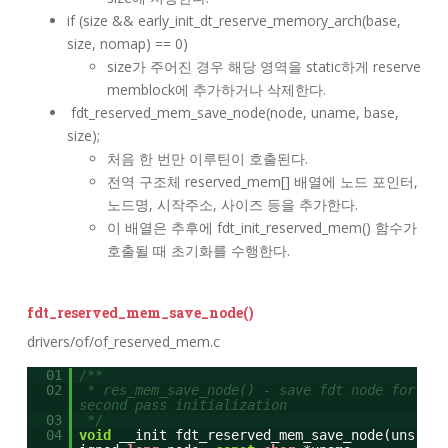
if (size && early_init_dt_reserve_memory_arch(base,
size, nomap) == 0)
size가 주어진 경우 해당 영역을 static하게 reserve
memblock에 추가하거나 삭제한다.
fdt_reserved_mem_save_node(node, uname, base,
size);
처음 한 번만 이루틴이 호출된다.
전역 구조체 reserved_mem[] 배열에 노드 포인터,
노드명, 시작주소, 사이즈 등을 추가한다.
이 배열은 추후에 fdt_init_reserved_mem() 함수가
호출될 때 초기화를 수행한다.
fdt_reserved_mem_save_node()
drivers/of/of_reserved_mem.c
01
/**
02
* res_mem_save_node() - save fdt node for
second pass initialization
03
*/
04
void
__init fdt_reserved_mem_save_node(uns