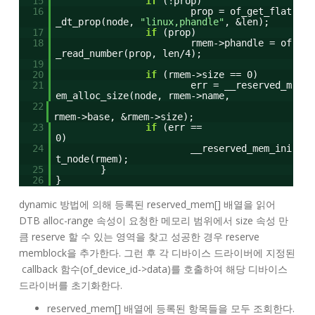
15
if
(!prop)
16
prop = of_get_flat
_dt_prop(node,
"linux,phandle"
, &len);
17
if
(prop)
18
rmem->phandle = of
_read_number(prop, len/4);
19
20
if
(rmem->size == 0)
21
err = __reserved_m
em_alloc_size(node, rmem->name,
22
rmem->base, &rmem->size);
23
if
(err ==
0)
24
__reserved_mem_ini
t_node(rmem);
25
}
26
}
dynamic 방법에 의해 등록된 reserved_mem[] 배열을 읽어
DTB alloc-range 속성이 요청한 메모리 범위에서 size 속성 만
큼 reserve 할 수 있는 영역을 찾고 성공한 경우 reserve
memblock을 추가한다. 그런 후 각 디바이스 드라이버에 지정된
callback 함수(of_device_id->data)를 호출하여 해당 디바이스
드라이버를 초기화한다.
reserved_mem[] 배열에 등록된 항목들을 모두 조회한다.