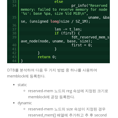
33
else
34
pr_info(
"Reserved
memory: failed to reserve memory for node
'%s': base %pa, size %ld MiB\n"
,
35
uname, &ba
se, (unsigned
long
)size / SZ_1M);
36
37
len -= t_len;
38
if
(first) {
39
fdt_reserved_mem_s
ave_node(node, uname, base, size);
40
first = 0;
41
}
42
}
43
return
0;
44
}
DTB를 분석하여 다음 두 가지 방법 중 하나를 사용하여
memblock에 등록한다.
static
reserved-mem 노드의 reg 속성에 지정된 크기로
memblock에 곧장 등록한다.
dynamic
reserved-mem 노드의 size 속성이 지정된 경우
reserved_mem[] 배열에 추가하고 추 후 second