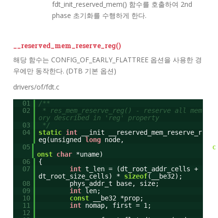
fdt_init_reserved_mem() 함수를 호출하여 2nd
phase 초기화를 수행하게 한다.
__reserved_mem_reserve_reg()
해당 함수는 CONFIG_OF_EARLY_FLATTREE 옵션을 사용한 경
우에만 동작한다. (DTB 기본 옵션)
drivers/of/fdt.c
01
/**
02
* res_mem_reserve_reg() - reserve all mem
ory described in 'reg' property
03
*/
04
static
int
__init __reserved_mem_reserve_r
eg(unsigned
long
node,
05
c
onst
char
*uname)
06
{
07
int
t_len = (dt_root_addr_cells +
dt_root_size_cells) *
sizeof
(__be32);
08
phys_addr_t base, size;
09
int
len;
10
const
__be32 *prop;
11
int
nomap, first = 1;
12