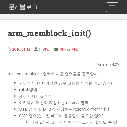
S
문c 블로그
TOGGLE
k
i
p
t
arm_memblock_init()
o
m
a
2016-01-12
문영일
리눅스 커널
i
n
<kernel v4.0>
c
reserve memblock 영역에 다음 영역들을 등록한다.
o
n
커널 영역 (XIP 커널인 경우 코드를 제외한 커널 영역)
t
initrd 영역
e
페이지 테이블 영역
n
아키텍처 머신이 지정하는 reserve 영역
t
DTB 영역 및 DTB가 지정하는 reserved mem 영역
CMA 영역(연속된 메모리 핸들링이 필요한 영역)
다음 2가지 설정에 의해 영역 크기가 할당될 수 있