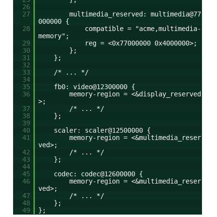
26
27
multimedia_reserved: multimedia@77
000000 {
28
compatible = "acme,multimedia-
memory";
29
reg = <0x77000000 0x4000000>;
30
};
31
};
32
33
/* ... */
34
35
fb0: video@12300000 {
36
memory-region = <&display_reserved
>;
37
/* ... */
38
};
39
40
scaler: scaler@12500000 {
41
memory-region = <&multimedia_reser
ved>;
42
/* ... */
43
};
44
45
codec: codec@12600000 {
46
memory-region = <&multimedia_reser
ved>;
47
/* ... */
48
};
49
};