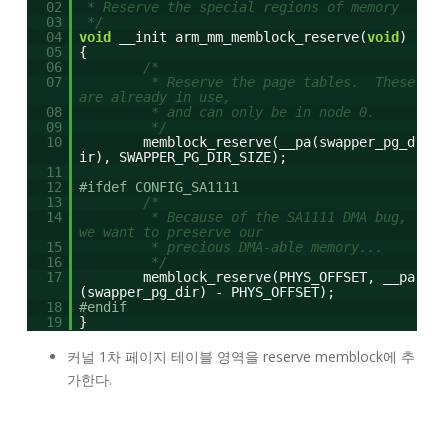
02
* Reserve the special regions of memory
03
*/
04
void
__init arm_mm_memblock_reserve(
void
)
05
{
06
/*
07
* Reserve the page tables. These
are already in use,
08
* and can only be in node 0.
09
*/
10
memblock_reserve(__pa(swapper_pg_d
ir), SWAPPER_PG_DIR_SIZE);
11
12
#ifdef CONFIG_SA1111
13
/*
14
* Because of the SA1111 DMA bug,
we want to preserve our
15
* precious DMA-able memory...
16
*/
17
memblock_reserve(PHYS_OFFSET, __pa
(swapper_pg_dir) - PHYS_OFFSET);
18
#endif
19
}
커널 1차 페이지 테이블 영역을 reserve memblock에 추
가한다.