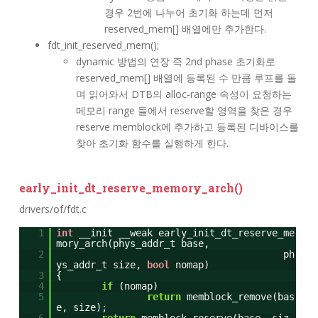
경우 2번에 나누어 초기화 하는데 먼저
reserved_mem[] 배열에만 추가한다.
fdt_init_reserved_mem();
dynamic 방법의 연장 즉 2nd phase 초기화로
reserved_mem[] 배열에 등록된 수 만큼 루프를 돌
며 읽어와서 DTB의 alloc-range 속성이 요청하는
메모리 range 들에서 reserve할 영역을 찾은 경우
reserve memblock에 추가하고 등록된 디바이스를
찾아 초기화 함수를 실행하게 한다.
early_init_dt_reserve_memory_arch()
drivers/of/fdt.c
1
int
__init __weak early_init_dt_reserve_me
mory_arch(phys_addr_t base,
2
ph
ys_addr_t size,
bool
nomap)
3
{
4
if
(nomap)
5
return
memblock_remove(bas
e, size);
6
return
memblock_reserve(base, siz