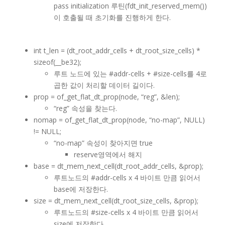
pass initialization 루틴(fdt_init_reserved_mem())
이 호출될 때 초기화를 진행하게 한다.
int t_len = (dt_root_addr_cells + dt_root_size_cells) *
sizeof(__be32);
루트 노드에 있는 #addr-cells + #size-cells를 4로
곱한 값이 처리할 데이터 길이다.
prop = of_get_flat_dt_prop(node, “reg”, &len);
“reg” 속성을 찾는다.
nomap = of_get_flat_dt_prop(node, “no-map”, NULL)
!= NULL;
“no-map” 속성이 찾아지면 true
reserve영역에서 해지
base = dt_mem_next_cell(dt_root_addr_cells, &prop);
루트노드의 #addr-cells x 4 바이트 만큼 읽어서
base에 저장한다.
size = dt_mem_next_cell(dt_root_size_cells, &prop);
루트노드의 #size-cells x 4 바이트 만큼 읽어서
size에 저장한다.