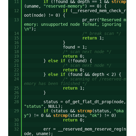
11
if
(!found && depth == 1 &&
strcmp
(uname,
"reserved-memory"
) == 0) {
12
if
(__reserved_mem_check_r
oot(node) != 0) {
13
pr_err(
"Reserved m
emory: unsupported node format, ignoring
\n"
);
14
/* break scan */
15
return
1;
16
}
17
found = 1;
18
/* scan next node */
19
return
0;
20
}
else
if
(!found) {
21
/* scan next node */
22
return
0;
23
}
else
if
(found && depth < 2) {
24
/* scanning of /reserved-m
emory has been finished */
25
return
1;
26
}
27
28
status = of_get_flat_dt_prop(node,
"status"
, NULL);
29
if
(status &&
strcmp
(status,
"oka
y"
) != 0 &&
strcmp
(status,
"ok"
) != 0)
30
return
0;
31
32
err = __reserved_mem_reserve_reg(n
ode, uname);