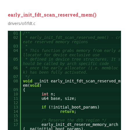
early_init_fdt_scan_reserved_mem()
drivers/of/fdt.c
01
/**
02
* early_init_fdt_scan_reserved_mem() - cr
eate reserved memory regions
03
*
04
* This function grabs memory from early a
llocator for device exclusive use
05
* defined in device tree structures. It s
hould be called by arch specific code
06
* once the early allocator (i.e. membloc
k) has been fully activated.
07
*/
08
void
__init early_init_fdt_scan_reserved_m
em(
void
)
09
{
10
int
n;
11
u64 base, size;
12
13
if
(!initial_boot_params)
14
return
;
15
16
/* Reserve the dtb region */
17
early_init_dt_reserve_memory_arch
(__pa(initial_boot_params),