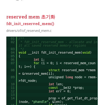
reserved mem 초기화
fdt_init_reserved_mem()
drivers/of/of_reserved_mem.c
01
/**
02
* fdt_init_reserved_mem - allocate and in
it all saved reserved memory regions
03
*/
04
void
__init fdt_init_reserved_mem(
void
)
05
{
06
int
i;
07
for
(i = 0; i < reserved_mem_coun
t; i++) {
08
struct
reserved_mem *rmem
= &reserved_mem[i];
09
unsigned
long
node = rmem-
>fdt_node;
10
int
len;
11
const
__be32 *prop;
12
int
err = 0;
13
14
prop = of_get_flat_dt_prop
(node,
"phandle"
, &len);