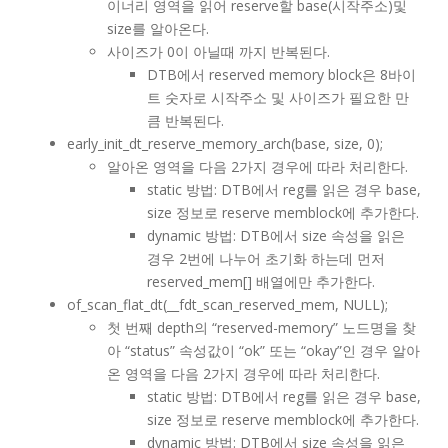
이너리 영역을 읽어 reserve할 base(시작주소)및
size를 알아온다.
사이즈가 0이 아닐때 까지 반복된다.
DTB에서 reserved memory block은 8바이
트 숫자로 시작주소 및 사이즈가 필요한 만
큼 반복된다.
early_init_dt_reserve_memory_arch(base, size, 0);
알아온 영역을 다음 2가지 경우에 따라 처리한다.
static 방법: DTB에서 reg를 읽은 경우 base,
size 정보로 reserve memblock에 추가한다.
dynamic 방법: DTB에서 size 속성을 읽은
경우 2번에 나누어 초기화 하는데 먼저
reserved_mem[] 배열에만 추가한다.
of_scan_flat_dt(__fdt_scan_reserved_mem, NULL);
첫 번째 depth의 “reserved-memory” 노드명을 찾
아 “status” 속성값이 “ok” 또는 “okay”인 경우 알아
온 영역을 다음 2가지 경우에 따라 처리한다.
static 방법: DTB에서 reg를 읽은 경우 base,
size 정보로 reserve memblock에 추가한다.
dynamic 방법: DTB에서 size 속성을 읽은