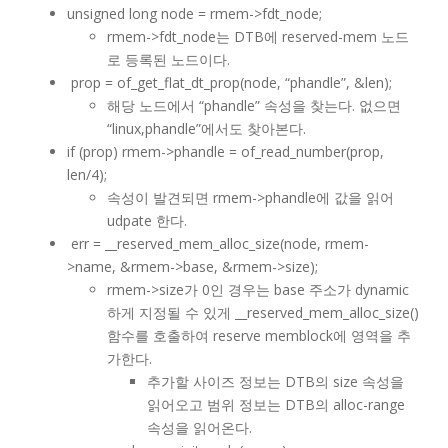
unsigned long node = rmem->fdt_node;
rmem->fdt_node는 DTB에 reserved-mem 노드
로 등록된 노드이다.
prop = of_get_flat_dt_prop(node, “phandle”, &len);
해당 노드에서 “phandle” 속성을 찾는다. 없으면
“linux,phandle”에서도 찾아본다.
if (prop) rmem->phandle = of_read_number(prop,
len/4);
속성이 발견되면 rmem->phandle에 값을 읽어
udpate 한다.
err = __reserved_mem_alloc_size(node, rmem-
>name, &rmem->base, &rmem->size);
rmem->size가 0인 경우는 base 주소가 dynamic
하게 지정될 수 있게 __reserved_mem_alloc_size()
함수를 호출하여 reserve memblock에 영역을 추
가한다.
추가할 사이즈 정보는 DTB의 size 속성을
읽어오고 범위 정보는 DTB의 alloc-range
속성을 읽어온다.