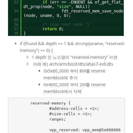
33
if
(err == -ENOENT && of_get_flat_
dt_prop(node,
"size"
, NULL))
34
fdt_reserved_mem_save_node
(node, uname, 0, 0);
35
36
/* scan next node */
37
return
0;
38
}
if (!found && depth == 1 && strcmp(uname, “reserved-
memory”) == 0) {
1 depth 인 노드명이 “reserved-memory” 이면
아래 예) arch/arm/boot/dts/atlas7-evb.dts
0x5e80_0000 부터 8M를 reserve
memblock에 추가
0x4600_0000 부터 2M를 reserve
memblock에서 삭제
        reserved-memory {

                #address-cells = <1>;

                #size-cells = <1>;

                ranges;

                vpp_reserved: vpp_mem@5e800000 