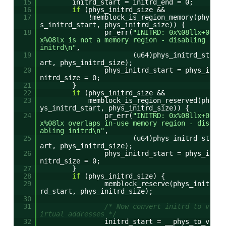
15
initrd_start = initrd_end = 0;
16
if
(phys_initrd_size &&
17
!memblock_is_region_memory(phy
s_initrd_start, phys_initrd_size)) {
18
pr_err(
"INITRD: 0x%08llx+0
x%08lx is not a memory region - disabling
initrd\n"
,
19
(u64)phys_initrd_st
art, phys_initrd_size);
20
phys_initrd_start = phys_i
nitrd_size = 0;
21
}
22
if
(phys_initrd_size &&
23
memblock_is_region_reserved(ph
ys_initrd_start, phys_initrd_size)) {
24
pr_err(
"INITRD: 0x%08llx+0
x%08lx overlaps in-use memory region - dis
abling initrd\n"
,
25
(u64)phys_initrd_st
art, phys_initrd_size);
26
phys_initrd_start = phys_i
nitrd_size = 0;
27
}
28
if
(phys_initrd_size) {
29
memblock_reserve(phys_init
rd_start, phys_initrd_size);
30
31
/* Now convert initrd to v
irtual addresses */
32
initrd_start = __phys_to_v