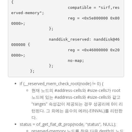
{

                        compatible = "sirf,res
erved-memory";

                        reg = <0x5e800000 0x80
0000>;

                };

                nanddisk_reserved: nanddisk@46
000000 {

                        reg = <0x46000000 0x20
0000>;

                        no-map;

                };

if (__reserved_mem_check_root(node) != 0) {
현재 노드의 #address-cells와 #size-cells가 root
노드에 있는 #address-cells와 #size-cells와 같고
“ranges” 속성값이 제공되는 경우 성공리에 0이 리
턴된다. 그 외에는 음수의 에러(-EINVAL)를 리턴한
다.
status = of_get_flat_dt_prop(node, “status”, NULL);
reserved-memory 노드를 찾은 다음 depth의 노드