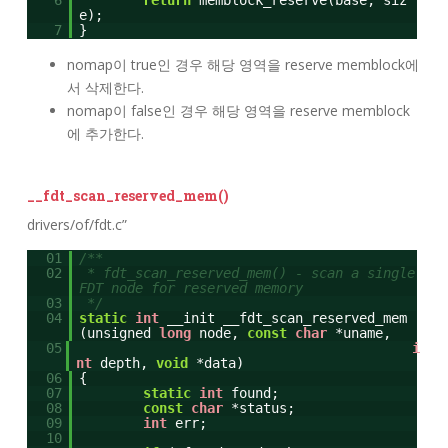
e);
7
}
nomap이 true인 경우 해당 영역을 reserve memblock에
서 삭제한다.
nomap이 false인 경우 해당 영역을 reserve memblock
에 추가한다.
__fdt_scan_reserved_mem()
drivers/of/fdt.c”
01
/**
02
* fdt_scan_reserved_mem() - scan a single
FDT node for reserved memory
03
*/
04
static
int
__init __fdt_scan_reserved_mem
(unsigned
long
node,
const
char
*uname,
05
i
nt
depth,
void
*data)
06
{
07
static
int
found;
08
const
char
*status;
09
int
err;
10