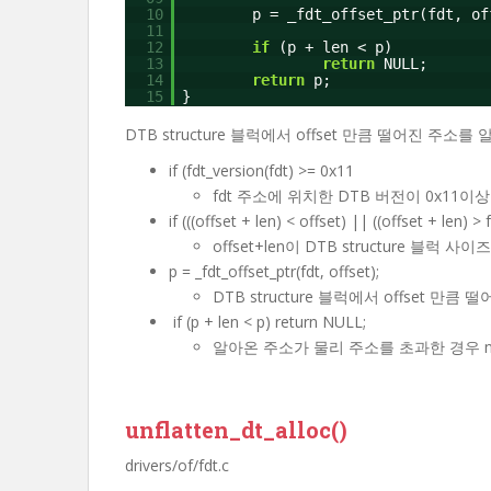
10
p = _fdt_offset_ptr(fdt, of
11
12
if
(p + len < p)
13
return
NULL;
14
return
p;
15
}
DTB structure 블럭에서 offset 만큼 떨어진 주소
if (fdt_version(fdt) >= 0x11
fdt 주소에 위치한 DTB 버전이 0x11
if (((offset + len) < offset) || ((offset + len) 
offset+len이 DTB structure 블럭 
p = _fdt_offset_ptr(fdt, offset);
DTB structure 블럭에서 offset 만큼
if (p + len < p) return NULL;
알아온 주소가 물리 주소를 초과한 경우 nu
unflatten_dt_alloc()
drivers/of/fdt.c