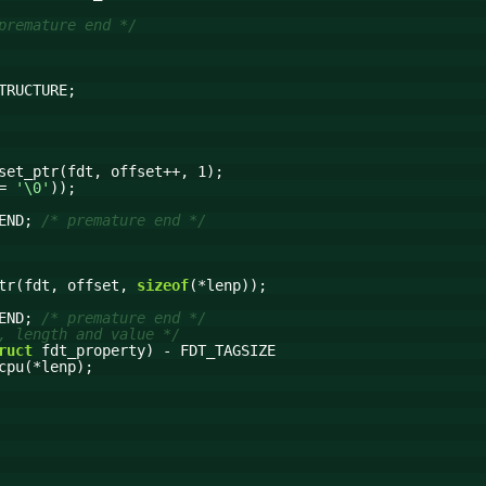
premature end */
TRUCTURE;
set_ptr(fdt, offset++, 1);
!=
'\0'
));
_END;
/* premature end */
ptr(fdt, offset,
sizeof
(*lenp));
_END;
/* premature end */
, length and value */
ruct
fdt_property) - FDT_TAGSIZE
cpu(*lenp);