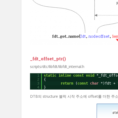
_fdt_offset_ptr()
scripts/dtc/libfdt/libfdt_internal.h
1
static
inline
const
void
*_fdt_offs
2
{
3
return
(
const
char
*)fdt + 
4
}
DTB의 structure 블럭 시작 주소에 offset를 더한 