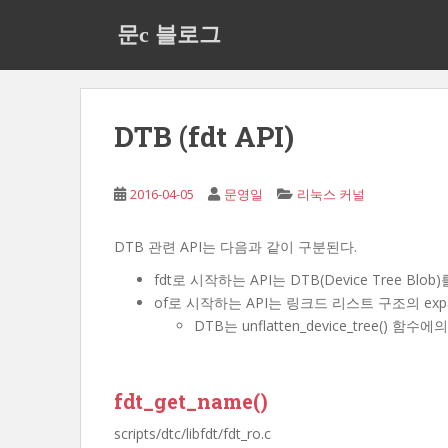
S
문c 블로그
k
i
p
t
o
DTB (fdt API)
m
a
i
2016-04-05
문영일
리눅스 커널
n
c
DTB 관련 API는 다음과 같이 구분된다.
o
fdt로 시작하는 API는 DTB(Device Tree Bl
n
of로 시작하는 API는 링크드 리스트 구조의 expa
t
DTB는 unflatten_device_tree() 함
e
n
t
fdt_get_name()
scripts/dtc/libfdt/fdt_ro.c