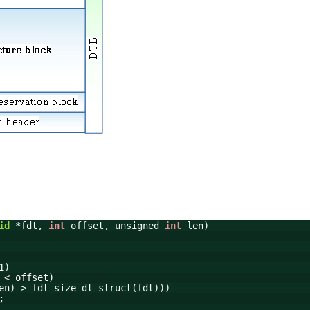
id
*fdt,
int
offset, unsigned
int
len)
1)
 < offset)
en) > fdt_size_dt_struct(fdt)))
;