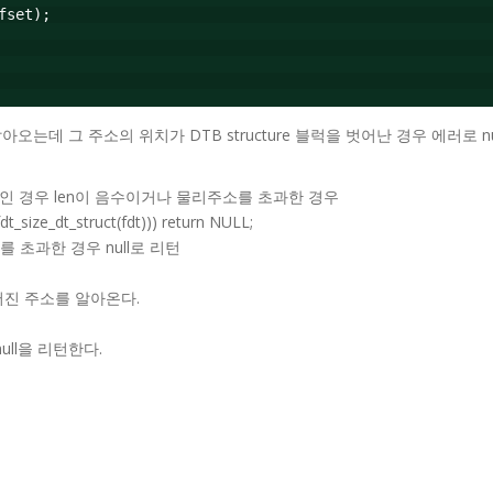
fset);
를 알아오는데 그 주소의 위치가 DTB structure 블럭을 벗어난 경우 에러로 n
이상인 경우 len이 음수이거나 물리주소를 초과한 경우
> fdt_size_dt_struct(fdt))) return NULL;
사이즈를 초과한 경우 null로 리턴
 떨어진 주소를 알아온다.
ll을 리턴한다.