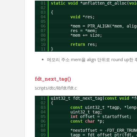
01
static
void
*unflatten_dt_alloc(
voi
02
03
{
04
void
*res;
05
06
*mem = PTR_ALIGN(*mem, alig
07
res = *mem;
08
*mem += size;
09
10
return
res;
11
}
메모리 주소 mem을 align 단위로 round u
fdt_next_tag()
scripts/dtc/libfdt/fdt.c
01
uint32_t fdt_next_tag(
const
void
*
02
{
03
const
uint32_t *tagp, *lenp
04
uint32_t tag;
05
int
offset = startoffset;
06
const
char
*p;
07
08
*nextoffset = -FDT_ERR_TRUN
09
tagp = fdt_offset_ptr(fdt, 