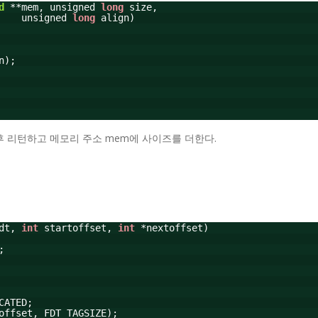
d
**mem, unsigned
long
size,
unsigned
long
align)
n);
p한 후 리턴하고 메모리 주소 mem에 사이즈를 더한다.
fdt,
int
startoffset,
int
*nextoffset)
;
CATED;
offset, FDT_TAGSIZE);