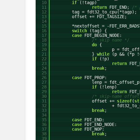
10
if
(!tagp)
11
return
FDT_END;
/* 
12
tag = fdt32_to_cpu(*tagp);
13
offset += FDT_TAGSIZE;
14
15
*nextoffset = -FDT_ERR_BADS
16
switch
(tag) {
17
case
FDT_BEGIN_NODE:
18
/* skip name */
19
do
{
20
p = fdt_off
21
}
while
(p && (*p 
22
if
(!p)
23
return
FDT
24
break
;
25
26
case
FDT_PROP:
27
lenp = fdt_offset_
28
if
(!lenp)
29
return
FDT
30
/* skip-name offset
31
offset +=
sizeof
(
st
32
+ fdt32_to_
33
break
;
34
35
case
FDT_END:
36
case
FDT_END_NODE:
37
case
FDT_NOP:
38
break
;
39