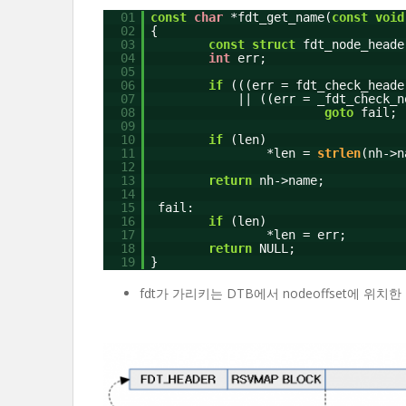
01
const
char
*fdt_get_name(
const
void
02
{
03
const
struct
fdt_node_heade
04
int
err;
05
06
if
(((err = fdt_check_heade
07
|| ((err = _fdt_check_n
08
goto
fail;
09
10
if
(len)
11
*len =
strlen
(nh->n
12
13
return
nh->name;
14
15
fail:
16
if
(len)
17
*len = err;
18
return
NULL;
19
}
fdt가 가리키는 DTB에서 nodeoffset에 