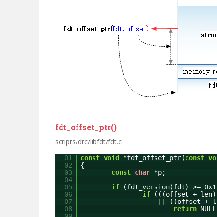
fdt_offset_ptr()
scripts/dtc/libfdt/fdt.c
01
const
void
*fdt_offset_ptr(
const
vo
02
{
03
const
char
*p;
04
05
if
(fdt_version(fdt) >= 0x1
06
if
(((offset + len)
07
|| ((offset + l
08
return
NULL
09