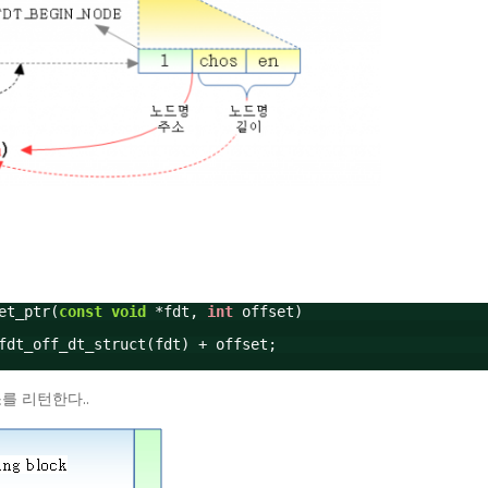
et_ptr(
const
void
*fdt,
int
offset)
fdt_off_dt_struct(fdt) + offset;
주소를 리턴한다..