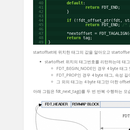
40
default
:
41
return
FDT_END;
42
}
43
44
if
(!fdt_offset_ptr(fdt, st
45
return
FDT_END;
/* 
46
47
*nextoffset = FDT_TAGALIGN(
48
return
tag;
49
}
startoffset에 위치한 태그의 값을 알아오고 startoffs
startoffset 위치의 태그번호를 리턴하는데 태그
FDT_BEGIN_NODE인 경우 4 byte 태그 및 
FDT_PROP인 경우 4 byte 태그, 속성 길이, n
그 외의 태그는 4 byte 태그만 더한 offse
아래 그림은 fdt_next_tag()를 두 번 반복 수행하는 