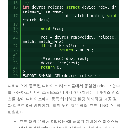
15
*/
16
int
devres_release(
struct
device *dev, dr_
release_t release,
17
dr_match_t match,
void
*match_data)
18
{
19
void
*res;
20
21
res = devres_remove(dev, release,
match, match_data);
22
if
(unlikely(!res))
23
return
-ENOENT;
24
25
(*release)(dev, res);
26
devres_free(res);
27
return
0;
28
}
29
EXPORT_SYMBOL_GPL(devres_release);
디바이스에 등록된 디바이스 리소스들에서 동일한 release 함수
를 사용하고 디바이스 리소스 데이터가 매치되는 디바이스 리소
스를 찾아 디바이스에서 등록 해제하고 할당 해제하고 성공 결
과 값으로 0을 반환한다. 찾지 못한 경우 에러 코드 -ENOENT를
반환한다.
코드 라인 21에서 디바이스에 등록된 디바이스 리소스들
에서 동일한 release 함수를 사용하고 디바이스 리소스