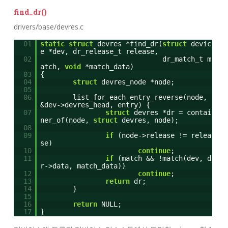
find_dr()
drivers/base/devres.c
01
static
struct
devres *find_dr(
struct
devic
e *dev, dr_release_t release,
02
dr_match_t m
atch,
void
*match_data)
03
{
04
struct
devres_node *node;
05
06
list_for_each_entry_reverse(node,
&dev->devres_head, entry) {
07
struct
devres *dr = contai
ner_of(node,
struct
devres, node);
08
09
if
(node->release != relea
se)
10
continue
;
11
if
(match && !match(dev, d
r->data, match_data))
12
continue
;
13
return
dr;
14
}
15
16
return
NULL;
17
}