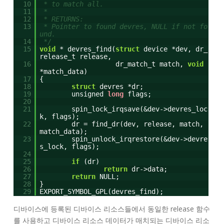
10
* to match all.
11
*
12
* RETURNS:
13
* Pointer to found devres, NULL if not fo
und.
14
*/
15
void
* devres_find(
struct
device *dev, dr_
release_t release,
16
dr_match_t match,
void
*match_data)
17
{
18
struct
devres *dr;
19
unsigned
long
flags;
20
21
spin_lock_irqsave(&dev->devres_loc
k, flags);
22
dr = find_dr(dev, release, match,
match_data);
23
spin_unlock_irqrestore(&dev->devre
s_lock, flags);
24
25
if
(dr)
26
return
dr->data;
27
return
NULL;
28
}
29
EXPORT_SYMBOL_GPL(devres_find);
디바이스에 등록된 디바이스 리소스들에서 동일한 release 함수
를 사용하고 디바이스 리소스 데이터가 매치되는 디바이스 리소