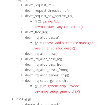
devm_request_irq()
devm_request_threaded_irq()
devm_request_any_context_irq()
참고:
genirq: Add
devm_request_any_context_irq()
devm_free_irq()
devm_irq_alloc_descs()
참고:
irqdesc: Add a resource managed
version of irq_alloc_descs()
devm_irq_alloc_desc()
devm_irq_alloc_desc_at()
devm_irq_alloc_desc_from()
devm_irq_alloc_descs_from()
devm_irq_alloc_generic_chip()
devm_irq_setup_generic_chip()
참고:
irq/generic-chip: Provide
devm_irq_setup_generic_chip()
DMA 관련
dmam_alloc_coherent()