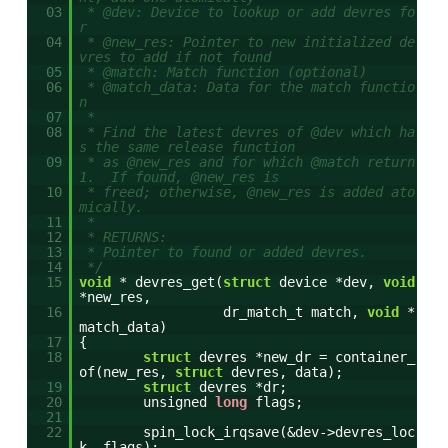
03
* @dev: Device to lookup or add devres fo
r
04
* @new_res: Pointer to new initialized de
vres to add if not found
05
* @match: Match function (optional)
06
* @match_data: Data for the match functio
n
07
*
08
* Find the latest devres of @dev which ha
s the same release function
09
* as @new_res and for which @match return
1. If found, @new_res is
10
* freed; otherwise, @new_res is added ato
mically.
11
*
12
* RETURNS:
13
* Pointer to found or added devres.
14
*/
15
void
* devres_get(
struct
device *dev,
void
*new_res,
16
dr_match_t match,
void
*
match_data)
17
{
18
struct
devres *new_dr = container_
of(new_res,
struct
devres, data);
19
struct
devres *dr;
20
unsigned
long
flags;
21
22
spin_lock_irqsave(&dev->devres_loc
k, flags);