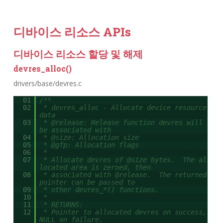
디바이스 리소스 APIs
디바이스 리소스 할당 및 해제
devres_alloc()
drivers/base/devres.c
01
/**
02
* devres_alloc - Allocate device resource
data
03
* @release: Release function devres will
be associated with
04
* @size: Allocation size
05
* @gfp: Allocation flags
06
*
07
* Allocate devres of @size bytes. The al
located area is zeroed, then
08
* associated with @release. The returned
pointer can be passed to
09
* other devres_*() functions.
10
*
11
* RETURNS:
12
* Pointer to allocated devres on success,
NULL on failure.