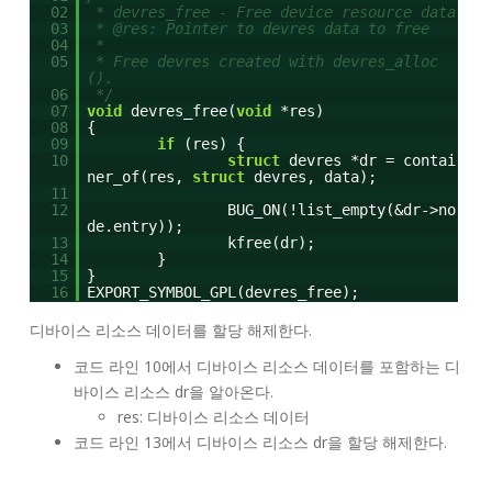
02
* devres_free - Free device resource data
03
* @res: Pointer to devres data to free
04
*
05
* Free devres created with devres_alloc
().
06
*/
07
void
devres_free(
void
*res)
08
{
09
if
(res) {
10
struct
devres *dr = contai
ner_of(res,
struct
devres, data);
11
12
BUG_ON(!list_empty(&dr->no
de.entry));
13
kfree(dr);
14
}
15
}
16
EXPORT_SYMBOL_GPL(devres_free);
디바이스 리소스 데이터를 할당 해제한다.
코드 라인 10에서 디바이스 리소스 데이터를 포함하는 디
바이스 리소스 dr을 알아온다.
res: 디바이스 리소스 데이터
코드 라인 13에서 디바이스 리소스 dr을 할당 해제한다.