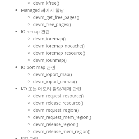
devm_kfree()
Managed 페이지 할당
devm_get_free_pages()
devm_free_pages()
IO remap 관련
devm_ioremap()
devm_ioremap_nocache()
devm_ioremap_resource()
devm_iounmap()
IO port map 관련
devm_ioport_map()
devm_ioport_unmap()
I/O 또는 메모리 할당/해제 관련
devm_request_resource()
devm_release_resource()
devm_request_region()
devm_request_mem_region()
devm_release_region()
devm_release_mem_region()
IRQ 관련