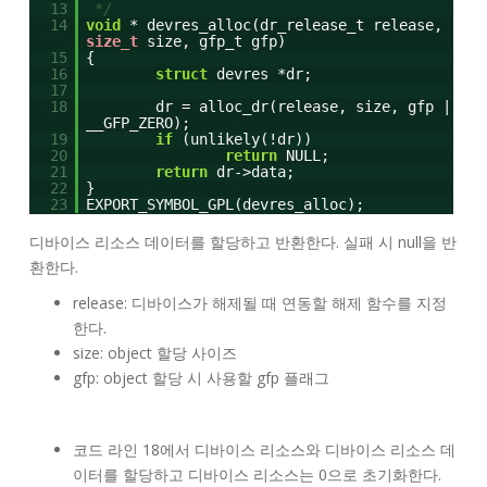
13
*/
14
void
* devres_alloc(dr_release_t release,
size_t
size, gfp_t gfp)
15
{
16
struct
devres *dr;
17
18
dr = alloc_dr(release, size, gfp |
__GFP_ZERO);
19
if
(unlikely(!dr))
20
return
NULL;
21
return
dr->data;
22
}
23
EXPORT_SYMBOL_GPL(devres_alloc);
디바이스 리소스 데이터를 할당하고 반환한다. 실패 시 null을 반
환한다.
release: 디바이스가 해제될 때 연동할 해제 함수를 지정
한다.
size: object 할당 사이즈
gfp: object 할당 시 사용할 gfp 플래그
코드 라인 18에서 디바이스 리소스와 디바이스 리소스 데
이터를 할당하고 디바이스 리소스는 0으로 초기화한다.