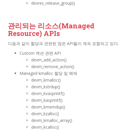
devres_release_group()
관리되는 리소스(Managed
Resource) APIs
다음과 같이 할당과 관련된 많은 API들이 계속 포함되고 있다.
Custom 액션 관련 API
devm_add_action()
devm_remove_action()
Managed kmalloc 할당 및 해제
devm_kmalloc()
devm_kstrdup()
devm_kvasprintf()
devm_kasprintf()
devm_kmemdup()
devm_kzalloc()
devm_kmalloc_array()
devm_kcalloc()