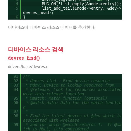
4
BUG_ON(!list_empty(&node->entry));
5
list_add_tail(&node->entry, &dev->
devres_head);
6
}
디바이스에 디바이스 리소스 데이터를 추가한다.
디바이스 리소스 검색
devres_find()
drivers/base/devres.c
01
/**
02
* devres_find - Find device resource
03
* @dev: Device to lookup resource from
04
* @release: Look for resources associated
with this release function
05
* @match: Match function (optional)
06
* @match_data: Data for the match functio
n
07
*
08
* Find the latest devres of @dev which is
associated with @release
09
* and for which @match returns 1. If @ma
tch is NULL, it's considered