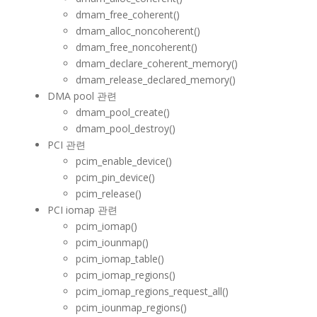
dmam_free_coherent()
dmam_alloc_noncoherent()
dmam_free_noncoherent()
dmam_declare_coherent_memory()
dmam_release_declared_memory()
DMA pool 관련
dmam_pool_create()
dmam_pool_destroy()
PCI 관련
pcim_enable_device()
pcim_pin_device()
pcim_release()
PCI iomap 관련
pcim_iomap()
pcim_iounmap()
pcim_iomap_table()
pcim_iomap_regions()
pcim_iomap_regions_request_all()
pcim_iounmap_regions()