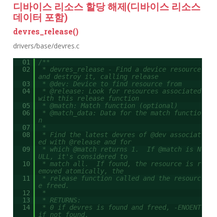
디바이스 리소스 할당 해제(디바이스 리소스
데이터 포함)
devres_release()
drivers/base/devres.c
01
/**
02
* devres_release - Find a device resource
and destroy it, calling release
03
* @dev: Device to find resource from
04
* @release: Look for resources associated
with this release function
05
* @match: Match function (optional)
06
* @match_data: Data for the match functio
n
07
*
08
* Find the latest devres of @dev associat
ed with @release and for
09
* which @match returns 1. If @match is N
ULL, it's considered to
10
* match all. If found, the resource is r
emoved atomically, the
11
* release function called and the resourc
e freed.
12
*
13
* RETURNS:
14
* 0 if devres is found and freed, -ENOENT
if not found.