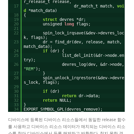
r_release_t release,
17
dr_match_t match,
voi
d
*match_data)
18
{
19
struct
devres *dr;
20
unsigned
long
flags;
21
22
spin_lock_irqsave(&dev->devres_loc
k, flags);
23
dr = find_dr(dev, release, match,
match_data);
24
if
(dr) {
25
list_del_init(&dr->node.en
try);
26
devres_log(dev, &dr->node,
"REM"
);
27
}
28
spin_unlock_irqrestore(&dev->devre
s_lock, flags);
29
30
if
(dr)
31
return
dr->data;
32
return
NULL;
33
}
34
EXPORT_SYMBOL_GPL(devres_remove);
디바이스에 등록된 디바이스 리소스들에서 동일한 release 함수
를 사용하고 디바이스 리소스 데이터가 매치되는 디바이스 리소
스를 찾아 디바이스에서 등록 해제하고 반환한다. 찾지 못한 경