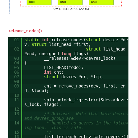
release_nodes()
01
static
int
release_nodes(
struct
device *de
v,
struct
list_head *first,
02
struct
list_head
*end, unsigned
long
flags)
03
__releases(&dev->devres_lock)
04
{
05
LIST_HEAD(todo);
06
int
cnt;
07
struct
devres *dr, *tmp;
08
09
cnt = remove_nodes(dev, first, en
d, &todo);
10
11
spin_unlock_irqrestore(&dev->devre
s_lock, flags);
12
13
/* Release. Note that both devres
and devres_group are
14
* handled as devres in the follow
ing loop. This is safe.
15
*/
16
list_for_each_entry_safe_reverse(d