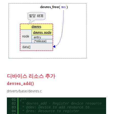
디바이스 리소스 추가
devres_add()
drivers/base/devres.c
01
/**
02
* devres_add - Register device resource
03
* @dev: Device to add resource to
04
* @res: Resource to register