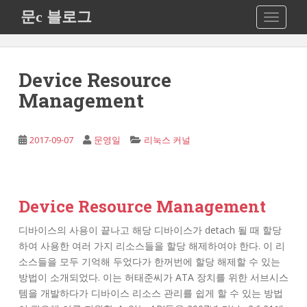
S
문c 블로그
TOGGLE
k
i
p
t
Device Resource
o
Management
m
a
i
2017-09-07
문영일
리눅스 커널
n
c
o
n
Device Resource Management
t
e
디바이스의 사용이 끝나고 해당 디바이스가 detach 될 때 할당
n
하여 사용한 여러 가지 리소스들을 할당 해제하여야 한다. 이 리
t
소스들을 모두 기억해 두었다가 한꺼번에 할당 해제할 수 있는
방법이 소개되었다. 이는 허태준씨가 ATA 장치를 위한 서브시스
템을 개발하다가 디바이스 리소스 관리를 쉽게 할 수 있는 방법