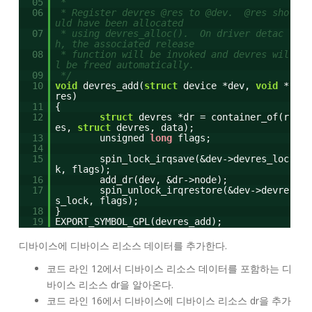
05
*
06
* Register devres @res to @dev. @res sho
uld have been allocated
07
* using devres_alloc(). On driver detac
h, the associated release
08
* function will be invoked and devres wil
l be freed automatically.
09
*/
10
void
devres_add(
struct
device *dev,
void
*
res)
11
{
12
struct
devres *dr = container_of(r
es,
struct
devres, data);
13
unsigned
long
flags;
14
15
spin_lock_irqsave(&dev->devres_loc
k, flags);
16
add_dr(dev, &dr->node);
17
spin_unlock_irqrestore(&dev->devre
s_lock, flags);
18
}
19
EXPORT_SYMBOL_GPL(devres_add);
디바이스에 디바이스 리소스 데이터를 추가한다.
코드 라인 12에서 디바이스 리소스 데이터를 포함하는 디
바이스 리소스 dr을 알아온다.
코드 라인 16에서 디바이스에 디바이스 리소스 dr을 추가