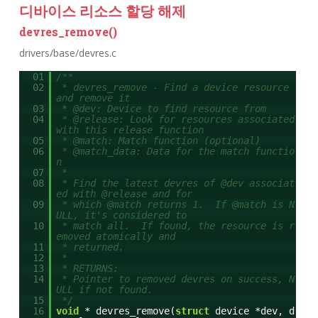
디바이스 리소스 할당 해제
devres_remove()
drivers/base/devres.c
01
/**
02
* devres_remove - Find a device resource
and remove it
03
* @dev: Device to find resource from
04
* @release: Look for resources associated
with this release function
05
* @match: Match function (optional)
06
* @match_data: Data for the match functio
n
07
*
08
* Find the latest devres of @dev associat
ed with @release and for
09
* which @match returns 1. If @match is N
ULL, it's considered to
10
* match all. If found, the resource is r
emoved atomically and
11
* returned.
12
*
13
* RETURNS:
14
* Pointer to removed devres on success, N
ULL if not found.
15
*/
16
void
* devres_remove(
struct
device *dev, d