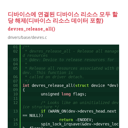
디바이스에 연결된 디바이스 리소스 모두 할
당 해제(디바이스 리소스 데이터 포함)
devres_release_all()
drivers/base/devres.c
01
/**
02
* devres_release_all - Release all manage
d resources
03
* @dev: Device to release resources for
04
*
05
* Release all resources associated with @
dev. This function is
06
* called on driver detach.
07
*/
08
int
devres_release_all(
struct
device *dev)
09
{
10
unsigned
long
flags;
11
12
/* Looks like an uninitialized dev
ice structure */
13
if
(WARN_ON(dev->devres_head.next
== NULL))
14
return
-ENODEV;
15
spin_lock_irqsave(&dev->devres_loc