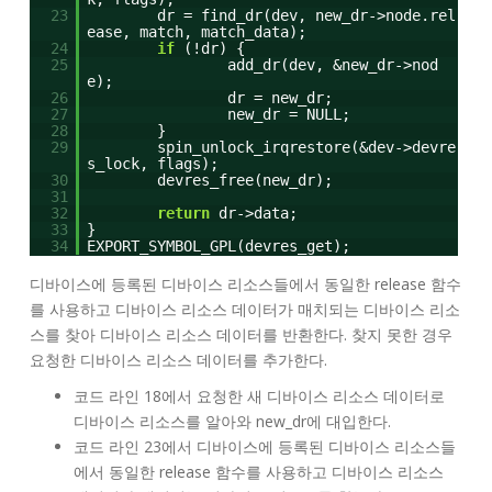
23
dr = find_dr(dev, new_dr->node.rel
ease, match, match_data);
24
if
(!dr) {
25
add_dr(dev, &new_dr->nod
e);
26
dr = new_dr;
27
new_dr = NULL;
28
}
29
spin_unlock_irqrestore(&dev->devre
s_lock, flags);
30
devres_free(new_dr);
31
32
return
dr->data;
33
}
34
EXPORT_SYMBOL_GPL(devres_get);
디바이스에 등록된 디바이스 리소스들에서 동일한 release 함수
를 사용하고 디바이스 리소스 데이터가 매치되는 디바이스 리소
스를 찾아 디바이스 리소스 데이터를 반환한다. 찾지 못한 경우
요청한 디바이스 리소스 데이터를 추가한다.
코드 라인 18에서 요청한 새 디바이스 리소스 데이터로
디바이스 리소스를 알아와 new_dr에 대입한다.
코드 라인 23에서 디바이스에 등록된 디바이스 리소스들
에서 동일한 release 함수를 사용하고 디바이스 리소스