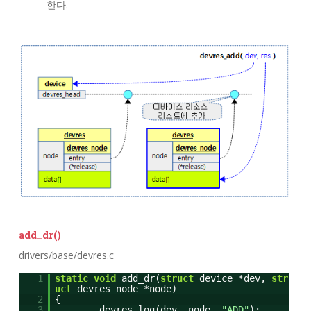
한다.
add_dr()
drivers/base/devres.c
1
static
void
add_dr(
struct
device *dev,
str
uct
devres_node *node)
2
{
3
devres_log(dev, node,
"ADD"
);