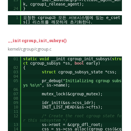
k, cgroup1_release_agent);
24
}
1
요청한 cgroup과 모든 서브시스템에 있는 e_cset
s[] 리스트를 깨끗하게 초기화한다.
__init cgroup_init_subsys()
kernel/cgroup/cgroup.c
01
static
void
__init cgroup_init_subsys(
stru
ct
cgroup_subsys *ss,
bool
early)
02
{
03
struct
cgroup_subsys_state *css;
04
05
pr_debug(
"Initializing cgroup subs
ys %s\n"
, ss->name);
06
07
mutex_lock(&cgroup_mutex);
08
09
idr_init(&ss->css_idr);
10
INIT_LIST_HEAD(&ss->cfts);
11
12
/* Create the root cgroup state fo
r this subsystem */
13
ss->root = &cgrp_dfl_root;
14
css = ss->css_alloc(cgroup_css(&cg