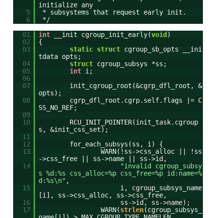
initialize any
5
* subsystems that request early init.
6
*/
01
int
__init cgroup_init_early(
void
)
02
{
03
static
struct
cgroup_sb_opts __ini
tdata opts;
04
struct
cgroup_subsys *ss;
05
int
i;
06
07
init_cgroup_root(&cgrp_dfl_root, &
opts);
08
cgrp_dfl_root.cgrp.self.flags |= C
SS_NO_REF;
09
10
RCU_INIT_POINTER(init_task.cgroup
s, &init_css_set);
11
12
for_each_subsys(ss, i) {
13
WARN(!ss->css_alloc || !ss
->css_free || ss->name || ss->id,
14
"invalid cgroup_subsy
s %d:%s css_alloc=%p css_free=%p id:name=%
d:%s\n"
,
15
i, cgroup_subsys_name
[i], ss->css_alloc, ss->css_free,
16
ss->id, ss->name);
17
WARN(
strlen
(cgroup_subsys_
name[i]) > MAX_CGROUP_TYPE_NAMELEN,