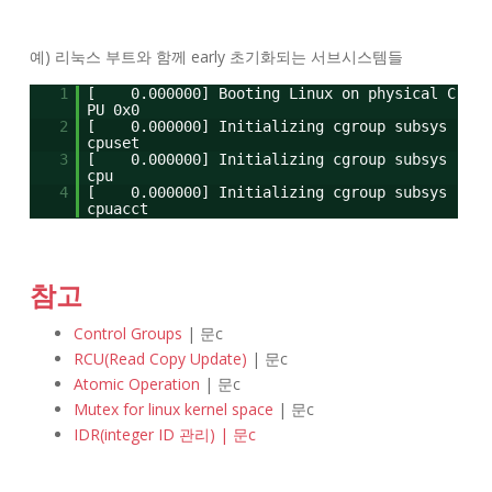
예) 리눅스 부트와 함께 early 초기화되는 서브시스템들
1
[ 0.000000] Booting Linux on physical C
PU 0x0
2
[ 0.000000] Initializing cgroup subsys
cpuset
3
[ 0.000000] Initializing cgroup subsys
cpu
4
[ 0.000000] Initializing cgroup subsys
cpuacct
참고
Control Groups
| 문c
RCU(Read Copy Update)
| 문c
Atomic Operation
| 문c
Mutex for linux kernel space
| 문c
IDR(integer ID 관리) | 문c