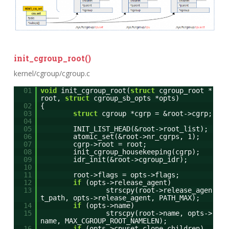
init_cgroup_root()
kernel/cgroup/cgroup.c
01
void
init_cgroup_root(
struct
cgroup_root *
root,
struct
cgroup_sb_opts *opts)
02
{
03
struct
cgroup *cgrp = &root->cgrp;
04
05
INIT_LIST_HEAD(&root->root_list);
06
atomic_set(&root->nr_cgrps, 1);
07
cgrp->root = root;
08
init_cgroup_housekeeping(cgrp);
09
idr_init(&root->cgroup_idr);
10
11
root->flags = opts->flags;
12
if
(opts->release_agent)
13
strscpy(root->release_agen
t_path, opts->release_agent, PATH_MAX);
14
if
(opts->name)
15
strscpy(root->name, opts->
name, MAX_CGROUP_ROOT_NAMELEN);
16
if
(opts->cpuset_clone_children)