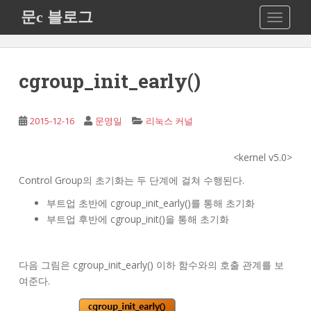
S
문c 블로그
TOGGLE
k
i
p
t
cgroup_init_early()
o
m
a
2015-12-16
문영일
리눅스 커널
i
n
<kernel v5.0>
c
Control Group의 초기화는 두 단계에 걸쳐 수행된다.
o
n
부트업 초반에 cgroup_init_early()를 통해 초기화
t
부트업 후반에 cgroup_init()을 통해 초기화
e
n
t
다음 그림은 cgroup_init_early() 이하 함수와의 호출 관계를 보
여준다.