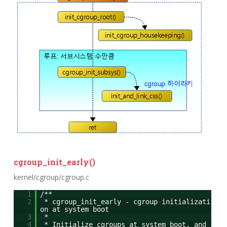
cgroup_init_early()
kernel/cgroup/cgroup.c
1
/**
2
* cgroup_init_early - cgroup initializati
on at system boot
3
*
4
* Initialize cgroups at system boot, and