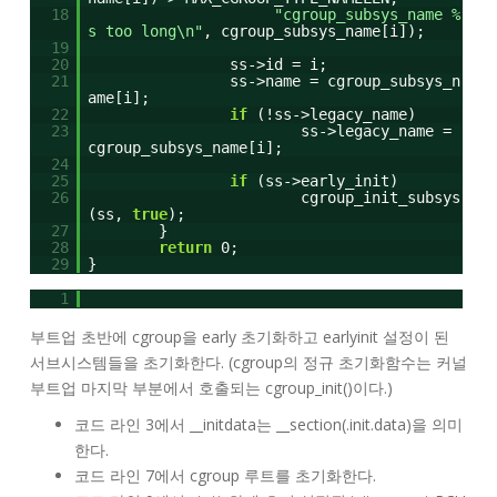
18
"cgroup_subsys_name %
s too long\n"
, cgroup_subsys_name[i]);
19
20
ss->id = i;
21
ss->name = cgroup_subsys_n
ame[i];
22
if
(!ss->legacy_name)
23
ss->legacy_name =
cgroup_subsys_name[i];
24
25
if
(ss->early_init)
26
cgroup_init_subsys
(ss,
true
);
27
}
28
return
0;
29
}
1
부트업 초반에 cgroup을 early 초기화하고 earlyinit 설정이 된
서브시스템들을 초기화한다. (cgroup의 정규 초기화함수는 커널
부트업 마지막 부분에서 호출되는 cgroup_init()이다.)
코드 라인 3에서 __initdata는 __section(.init.data)을 의미
한다.
코드 라인 7에서 cgroup 루트를 초기화한다.