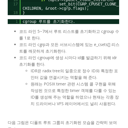
17
set_bit(CGRP_CPUSET_CLONE_
CHILDREN, &root->cgrp.flags);
18
}
1
cgroup 루트를 초기화한다.
코드 라인 5~7에서 루트 리스트를 초기화하고 cgroup 수
를 1로 한다.
코드 라인 cgrp과 모든 서브시스템에 있는 e_csets[] 리스
트를 깨끗하게 초기화한다.
코드 라인 cgroup에 생성 시마다 id를 발급하기 위해 idr
초기화를 한다.
IDR은 radix tree의 일종으로 정수 ID와 특정한 포
인터 값을 연결시키는 역할을 해 준다.
원래는 POSIX timer 관련 시스템 콜 구현을 위해
작성된 것으로 특정한 timer 객체를 다룰 수 있는
ID를 생성해 주는 역할을 하였으나 현재는 각종 장
치 드라이버나 VFS 레이어에서도 널리 사용된다.
다음 그림은 디폴트 루트 그룹의 초기화된 모습을 간략히 보여