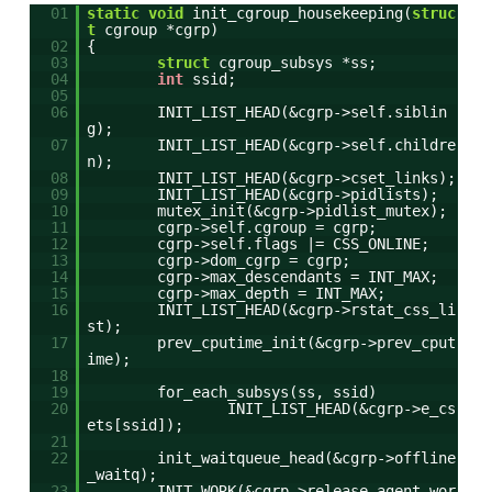
01
static
void
init_cgroup_housekeeping(
struc
t
cgroup *cgrp)
02
{
03
struct
cgroup_subsys *ss;
04
int
ssid;
05
06
INIT_LIST_HEAD(&cgrp->self.siblin
g);
07
INIT_LIST_HEAD(&cgrp->self.childre
n);
08
INIT_LIST_HEAD(&cgrp->cset_links);
09
INIT_LIST_HEAD(&cgrp->pidlists);
10
mutex_init(&cgrp->pidlist_mutex);
11
cgrp->self.cgroup = cgrp;
12
cgrp->self.flags |= CSS_ONLINE;
13
cgrp->dom_cgrp = cgrp;
14
cgrp->max_descendants = INT_MAX;
15
cgrp->max_depth = INT_MAX;
16
INIT_LIST_HEAD(&cgrp->rstat_css_li
st);
17
prev_cputime_init(&cgrp->prev_cput
ime);
18
19
for_each_subsys(ss, ssid)
20
INIT_LIST_HEAD(&cgrp->e_cs
ets[ssid]);
21
22
init_waitqueue_head(&cgrp->offline
_waitq);
23
INIT_WORK(&cgrp->release_agent_wor