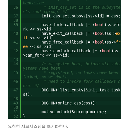
hence the
36
* init_css_set is in the subsyste
m's root cgroup. */
37
init_css_set.subsys[ss->id] = css;
38
39
have_fork_callback |= (
bool
)ss->fo
rk << ss->id;
40
have_exit_callback |= (
bool
)ss->
ex
it
<< ss->id;
41
have_free_callback |= (
bool
)ss->
fr
ee
<< ss->id;
42
have_canfork_callback |= (
bool
)ss-
>can_fork << ss->id;
43
44
/* At system boot, before all subs
ystems have been
45
* registered, no tasks have been
forked, so we don't
46
* need to invoke fork callbacks h
ere. */
47
BUG_ON(!list_empty(&init_task.task
s));
48
49
BUG_ON(online_css(css));
50
51
mutex_unlock(&cgroup_mutex);
52
}
요청한 서브시스템을 초기화한다.