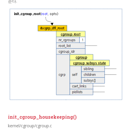
준다.
init_cgroup_housekeeping()
kernel/cgroup/cgroup.c