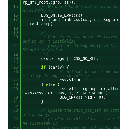
rp_dfl_root.cgrp, ss));
15
/* We don't handle early failures
gracefully */
16
BUG_ON(IS_ERR(css));
17
init_and_link_css(css, ss, &cgrp_d
fl_root.cgrp);
18
19
/*
20
* Root csses are never destroyed
and we can't initialize
21
* percpu_ref during early init.
Disable refcnting.
22
*/
23
css->flags |= CSS_NO_REF;
24
25
if
(early) {
26
/* allocation can't be don
e safely during early init */
27
css->id = 1;
28
}
else
{
29
css->id = cgroup_idr_alloc
(&ss->css_idr, css, 1, 2, GFP_KERNEL);
30
BUG_ON(css->id < 0);
31
}
32
33
/* Update the init_css_set to cont
ain a subsys
34
* pointer to this state - since t
he subsystem is
35
* newly registered, all tasks and