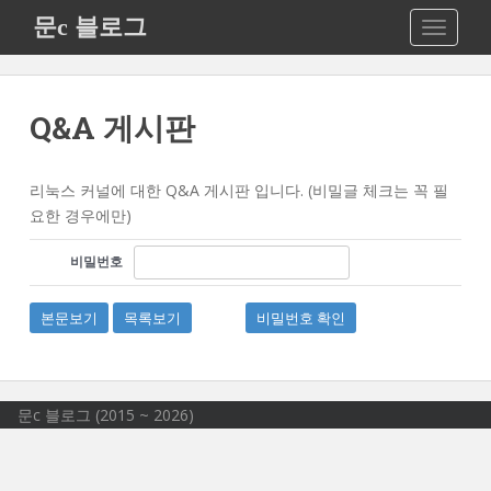
S
문c 블로그
TOGGLE
k
i
p
t
Q&A 게시판
o
m
a
리눅스 커널에 대한 Q&A 게시판 입니다. (비밀글 체크는 꼭 필
i
요한 경우에만)
n
비밀번호
c
o
n
본문보기
목록보기
비밀번호 확인
t
e
n
t
문c 블로그 (2015 ~ 2026)