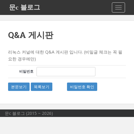
S
문c 블로그
TOGGLE
k
i
p
t
Q&A 게시판
o
m
a
리눅스 커널에 대한 Q&A 게시판 입니다. (비밀글 체크는 꼭 필
i
요한 경우에만)
n
비밀번호
c
o
n
본문보기
목록보기
비밀번호 확인
t
e
n
t
문c 블로그 (2015 ~ 2026)